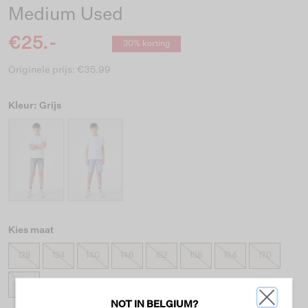
Medium Used
€25.-
30% korting
Originele prijs: €35.99
Kleur: Grijs
Kies maat
128
134
140
146
152
158
164
170
176
NOT IN BELGIUM?