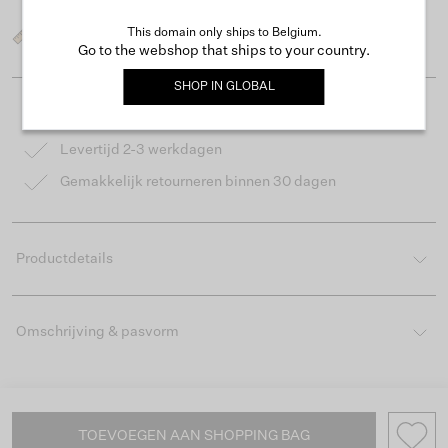
This domain only ships to Belgium.
Wat is mijn maat?
Go to the webshop that ships to your country.
SHOP IN
GLOBAL
Gratis verzending vanaf €50
Levertijd 2-3 werkdagen
Gemakkelijk retourneren binnen 30 dagen
Productdetails
Omschrijving & pasvorm
TOEVOEGEN AAN SHOPPING BAG