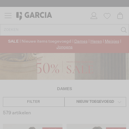
✓ GRATIS VERZENDING VANAF €50
✓ RETOURNEREN BINNEN 30 DAGEN
SALE
| Nieuwe items toegevoegd |
Dames
|
Heren
|
Meisjes
|
Jongens
DAMES
FILTER
NIEUW TOEGEVOEGD
579 artikelen