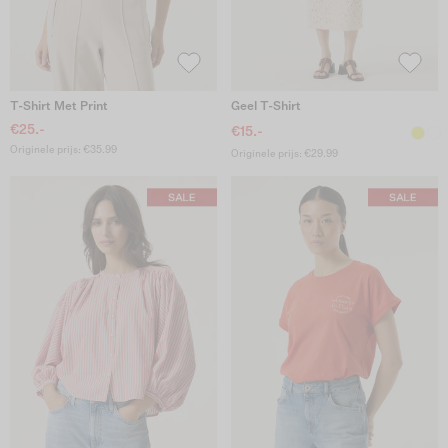
T-Shirt Met Print
Geel T-Shirt
€25.-
€15.-
Originele prijs: €35.99
Originele prijs: €29.99