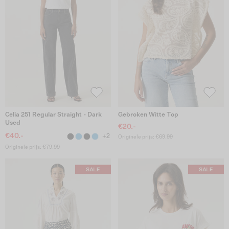
Celia 251 Regular Straight - Dark
Gebroken Witte Top
Used
€20.-
€40.-
+2
Originele prijs: €69.99
Originele prijs: €79.99