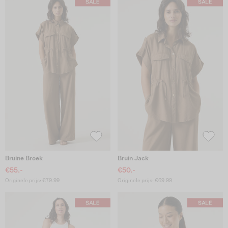
Bruine Broek
Bruin Jack
€55.-
€50.-
Originele prijs: €79.99
Originele prijs: €69.99