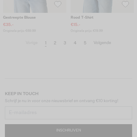
Gestreepte Blouse
Rood T-Shirt
€35.-
€15.-
Originele prijs: €69.99
Originele prijs: €19.99
1
2
3
4
5
Vorige
Volgende
KEEP IN TOUCH
Schrijf je nu in voor onze nieuwsbrief en ontvang €10 korting!
INSCHRIJVEN