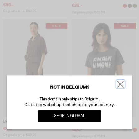
€50.-
€25.-
Originele prijs: €69.99
Originele prijs: €35.99
NOT IN BELGIUM?
This domain only ships to Belgium.
Go to the webshop that ships to your country.
SHOP IN
GLOBAL
Bruine Broek
Donkergrijs T-Shirt
€40.-
€20.-
Originele prijs: €59.99
Originele prijs: €29.99