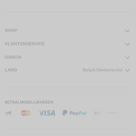
SHOP
Dames
KLANTENSERVICE
Heren
Contact
GARCIA
Girls Teens
Veelgestelde vragen
Over ons
LAND
België (Nederlands)
Boys Teens
Actievoorwaarden
Garcia Stories
Girls Kids
Verzending
Our Responsible Journey
Boys Kids
Retourneren
Winkels
BETAALMOGELIJKHEDEN
Cookies
Careers
Mijn account
B2B Contactinformatie
Maattabel
B2B Portal