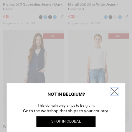
Rianna 570 Superslim Jeans - Dark
Marall 552 Ultra Wide Jeans -
Used
Bleached
€15.-
€35.-
+2
+3
Originele prijs: €49.99
Originele prijs: €49.99
NOT IN BELGIUM?
This domain only ships to Belgium.
Go to the webshop that ships to your country.
SHOP IN
GLOBAL
Wide Jeans - Rinsed
Marall 552 Ultra Wide Jeans -
Medium Used