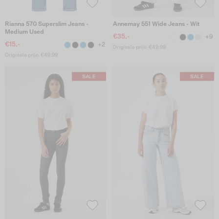
Rianna 570 Superslim Jeans -
Annemay 551 Wide Jeans - Wit
Medium Used
€35.-
+9
€15.-
+2
Originele prijs: €49.99
Originele prijs: €49.99