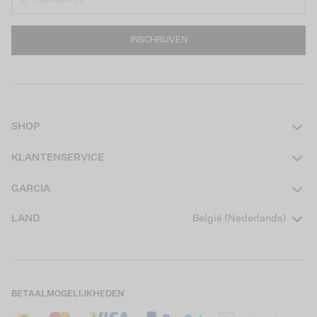
INSCHRIJVEN
SHOP
Dames
KLANTENSERVICE
Heren
Contact
GARCIA
Girls Teens
Veelgestelde vragen
Over ons
LAND
België (Nederlands)
Boys Teens
Actievoorwaarden
Garcia Stories
Girls Kids
Verzending
Our Responsible Journey
Boys Kids
Retourneren
Winkels
BETAALMOGELIJKHEDEN
Cookies
Careers