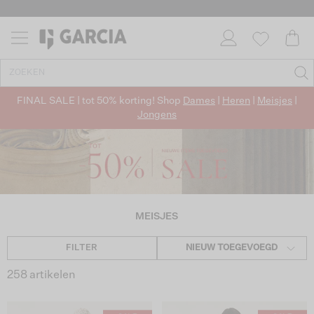
✓ GRATIS VERZENDING VANAF €50
✓ RETOURNEREN BINNEN 30 DAGEN
FINAL SALE | tot 50% korting! Shop
Dames
|
Heren
|
Meisjes
|
Jongens
MEISJES
FILTER
NIEUW TOEGEVOEGD
258 artikelen