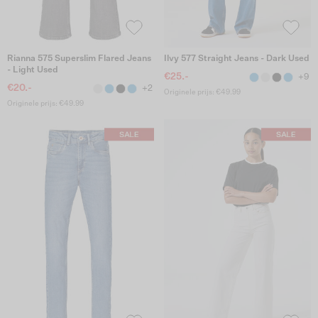
Rianna 575 Superslim Flared Jeans
Ilvy 577 Straight Jeans - Dark Used
- Light Used
€25.-
+9
€20.-
+2
Originele prijs: €49.99
Originele prijs: €49.99