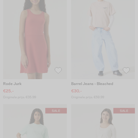
Rode Jurk
Barrel Jeans - Bleached
€25.-
€30.-
Originele prijs: €35.99
Originele prijs: €59.99