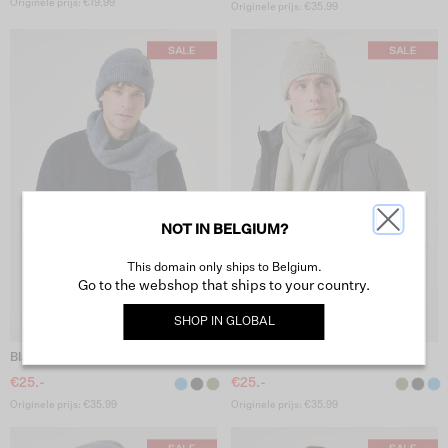
Originele prijs: €19.99
Originele prijs: €35.99
NOT IN BELGIUM?
This domain only ships to Belgium.
Go to the webshop that ships to your country.
SHOP IN
GLOBAL
Blauwe Sjaal
Groene Sjaal
€25.-
€25.-
Originele prijs: €35.99
Originele prijs: €35.99