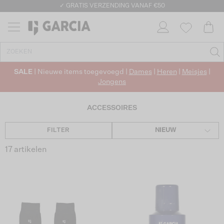
✓ GRATIS VERZENDING VANAF €50
✓ RETOURNEREN BINNEN 30 DAGEN
SALE
| Nieuwe items toegevoegd |
Dames
|
Heren
|
Meisjes
|
Jongens
ACCESSOIRES
FILTER
NIEUW
17 artikelen