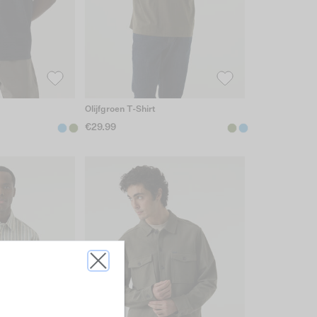
t
Olijfgroen T-Shirt
€29.99