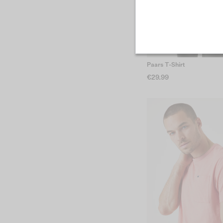
Paars T-Shirt
€29.99