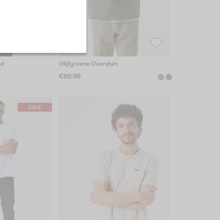
md
Olijfgroene Overshirt
€89.99