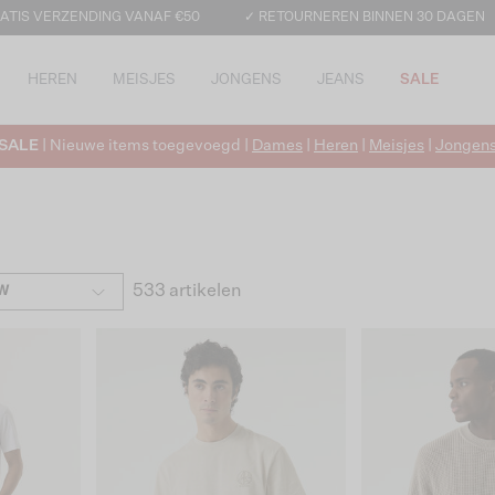
ATIS VERZENDING VANAF €50
✓ RETOURNEREN BINNEN 30 DAGEN
HEREN
MEISJES
JONGENS
JEANS
SALE
SALE
| Nieuwe items toegevoegd |
Dames
|
Heren
|
Meisjes
|
Jongen
533 artikelen
W