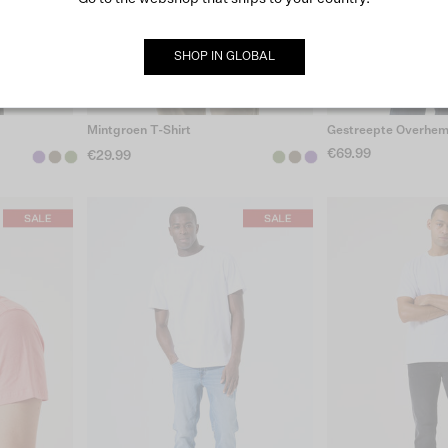
SHOP IN
GLOBAL
Mintgroen T-Shirt
Gestreepte Overhe
€69.99
€29.99