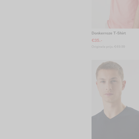
Donkerroze T-Shirt
€35.-
Originele prijs: €49.99