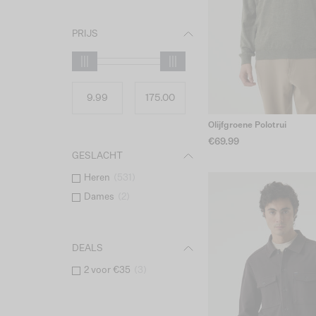
PRIJS
Olijfgroene Polotrui
€69.99
GESLACHT
Heren
(
531
)
Dames
(
2
)
DEALS
2 voor €35
(
3
)