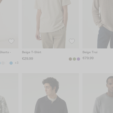
horts -
Beige T-Shirt
Beige Trui
€79.99
€29.99
+3