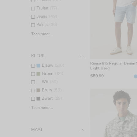
T-shirts
(
98
)
Truien
(
77
)
Jeans
(
49
)
Polo's
(
36
)
Toon meer...
KLEUR
Russo 615 Regular Denim S
Blauw
(
210
)
Light Used
Groen
(
121
)
€59.99
Wit
(
59
)
Bruin
(
50
)
Zwart
(
29
)
Toon meer...
MAAT