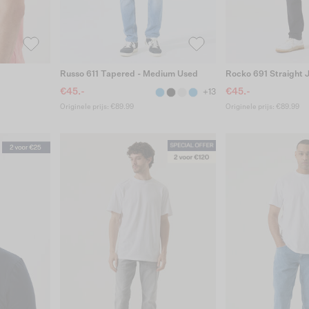
Russo 611 Tapered - Medium Used
Rocko 691 Straight 
€45.-
€45.-
+13
Originele prijs: €89.99
Originele prijs: €89.99