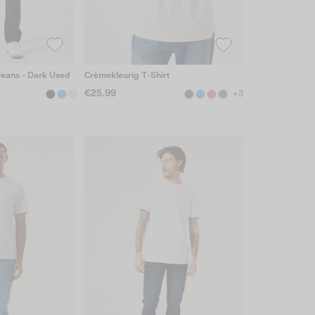
Jeans - Dark Used
Crèmekleurig T-Shirt
€25.99
+3