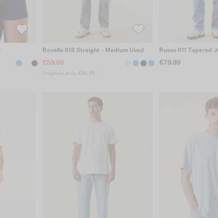
t
Rovello 618 Straight - Medium Used
Russo 611 Tapered J
€59.99
€79.99
Originele prijs: €89.99