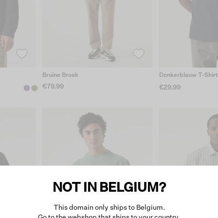
Bruine Broek
Donkerblauw T-Shir
€79.99
€29.99
NOT IN BELGIUM?
This domain only ships to Belgium.
Go to the webshop that ships to your country.