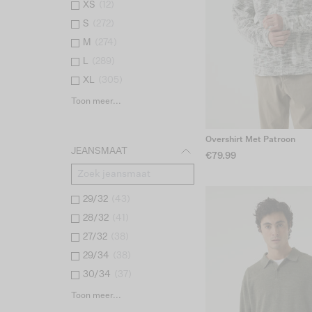
XS
(
12
)
S
(
272
)
M
(
274
)
L
(
289
)
XL
(
305
)
Toon meer...
Overshirt Met Patroon
JEANSMAAT
€79.99
29/32
(
43
)
28/32
(
41
)
27/32
(
38
)
29/34
(
38
)
30/34
(
37
)
Toon meer...