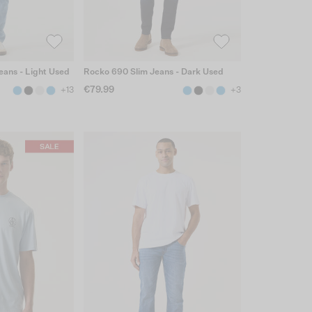
eans - Light Used
Rocko 690 Slim Jeans - Dark Used
€79.99
+13
+3