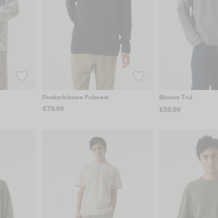
Donkerblauwe Polovest
Blauwe Trui
€79.99
€59.99