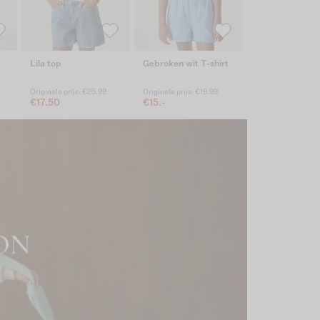
Lila top
Gebroken wit T-shirt
Lila jurk
Originele prijs: €25.99
Originele prijs: €19.99
€17.50
€15.-
€35.99