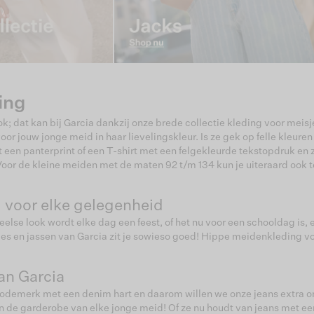
ing
k; dat kan bij Garcia dankzij onze brede collectie kleding voor meisj
or jouw jonge meid in haar lievelingskleur. Is ze gek op felle kleuren
 een panterprint of een T-shirt met een felgekleurde tekstopdruk en ze
oor de kleine meiden met de maten 92 t/m 134 kun je uiteraard ook te
 voor elke gelegenheid
else look wordt elke dag een feest, of het nu voor een schooldag is,
okjes en jassen van Garcia zit je sowieso goed! Hippe meidenkleding v
an Garcia
n modemerk met een denim hart en daarom willen we onze jeans extra
n de garderobe van elke jonge meid! Of ze nu houdt van jeans met een