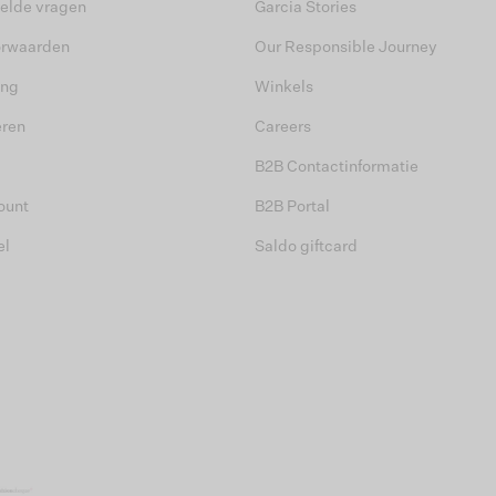
elde vragen
Garcia Stories
orwaarden
Our Responsible Journey
ing
Winkels
eren
Careers
B2B Contactinformatie
ount
B2B Portal
el
Saldo giftcard