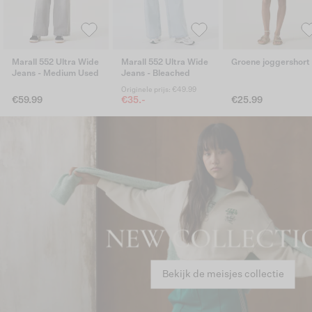
Marall 552 Ultra Wide
Marall 552 Ultra Wide
Groene joggershort
Jeans - Medium Used
Jeans - Bleached
Originele prijs: €49.99
€59.99
€35.-
€25.99
Bekijk de meisjes collectie