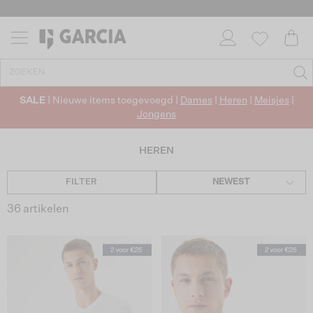
✓ GRATIS VERZENDING VANAF €50
✓ RETOURNEREN BINNEN 30 DAGEN
SALE
| Nieuwe items toegevoegd |
Dames
|
Heren
|
Meisjes
|
Jongens
HEREN
FILTER
NEWEST
36 artikelen