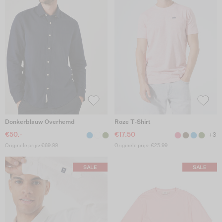
Donkerblauw Overhemd
Roze T-Shirt
€50.-
€17.50
+3
Originele prijs: €69.99
Originele prijs: €25.99