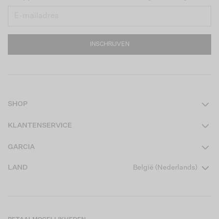
INSCHRIJVEN
SHOP
Dames
KLANTENSERVICE
Heren
Contact
GARCIA
Girls Teens
Veelgestelde vragen
Over ons
LAND
België (Nederlands)
Boys Teens
Actievoorwaarden
Garcia Stories
Girls Kids
Verzending
Our Responsible Journey
Boys Kids
Retourneren
Winkels