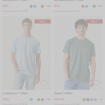
Lichtgroen T-Shirt
Bordeauxrood T-Shirt
€15.-
€15.-
+10
+10
Originele prijs: €29.99
Originele prijs: €29.99
Lichtblauw T-Shirt
Groen T-Shirt
€20.-
€12.50
+10
+3
Originele prijs: €29.99
Originele prijs: €25.99