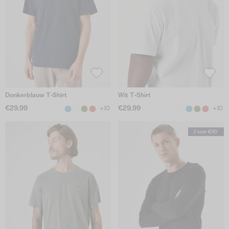
Donkerblauw T-Shirt
Wit T-Shirt
€29.99
€29.99
+10
+10