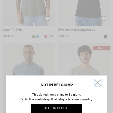
Groen T-Shirt
Zwarte Basic Longsleeve
€29.99
€19.99
+10
NOT IN BELGIUM?
This domain only ships to Belgium.
Go to the webshop that ships to your country.
SHOP IN
GLOBAL