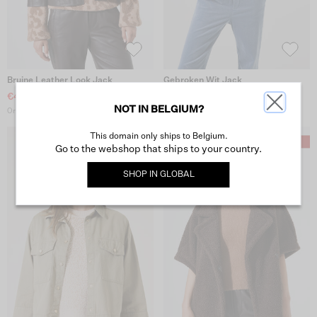
Bruine Leather Look Jack
Gebroken Wit Jack
€40.-
€50.-
NOT IN BELGIUM?
Originele prijs: €79.99
Originele prijs: €99.99
This domain only ships to Belgium.
Go to the webshop that ships to your country.
SHOP IN
GLOBAL