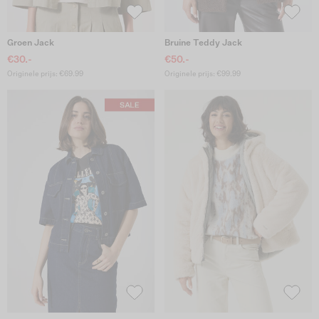
Groen Jack
Bruine Teddy Jack
€30.-
€50.-
Originele prijs: €69.99
Originele prijs: €99.99