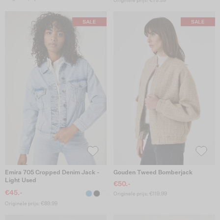
Originele prijs: €79.99
Emira 705 Cropped Denim Jack -
Gouden Tweed Bomberjack
Light Used
€50.-
€45.-
Originele prijs: €119.99
Originele prijs: €89.99