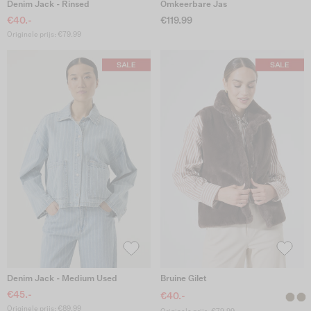
Denim Jack - Rinsed
Omkeerbare Jas
€40.-
€119.99
Originele prijs: €79.99
Denim Jack - Medium Used
Bruine Gilet
€45.-
€40.-
Originele prijs: €89.99