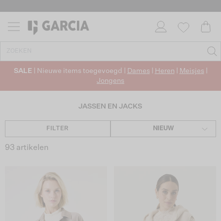
✓ GRATIS VERZENDING VANAF €50
✓ RETOURNEREN BINNEN 30 DAGEN
SALE
| Nieuwe items toegevoegd |
Dames
|
Heren
|
Meisjes
|
Jongens
JASSEN EN JACKS
FILTER
NIEUW
93 artikelen