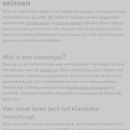
seizoen
Of je nu naar buiten gaat in het najaar of voorjaar, een goede jas is
essentieel voor je outfit. Bij GARCIA bieden we een uitgebreid
assortiment
dames jacks
en
dames jassen
die niet alleen stijlvol
zijn, maar ook perfect voor elk seizoen. Van lichte jacks voor de
lente tot warme winterjassen voor dames, je vindt altijd de juiste
jas voor jouw stijl en behoeften.
Wat is een tussenjas?
Denk je bij de herfst meteen aan winterjassen? Het najaar is vaak
het seizoen voor de
tussenjas
. Deze veelzijdige jas is ideaal voor
milde herfst- en lentetemperaturen. Een trenchcoat of een licht
gewatteerd jack zijn uitstekende keuzes voor deze periodes.
Ontdek het volledige aanbod van
dames jacks en jassen
bij
GARCIA, inclusief modellen die perfect voor zowel de herfst als
lente zijn.
Van stoer leren jack tot klassieke
trenchcoat
Of je nu houdt van een mooi leren jack, een klassieke trenchcoat,
of een stoere bomberjack, bij GARCIA vind je de perfecte jas voor