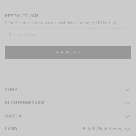
KEEP IN TOUCH
Schrijf je nu in voor onze nieuwsbrief en ontvang €10 korting!
INSCHRIJVEN
SHOP
Dames
KLANTENSERVICE
Heren
Contact
GARCIA
Girls Teens
Veelgestelde vragen
Over ons
LAND
België (Nederlands)
Boys Teens
Actievoorwaarden