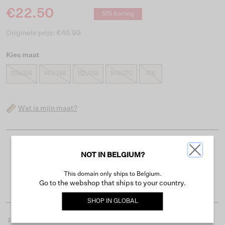
€22.50
51% korting
Originele prijs: €45.99
Kies maat
128/134
140/146
152/158
164/170
176
Wat is mijn maat?
Gratis verzending vanaf €50
NOT IN BELGIUM?
Levertijd 2-3 werkdagen
This domain only ships to Belgium.
Gemakkelijk retourneren binnen 30 dagen
Go to the webshop that ships to your country.
SHOP IN
GLOBAL
Productdetails