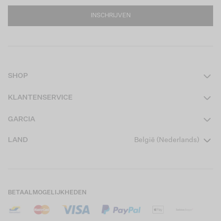
INSCHRIJVEN
SHOP
Dames
KLANTENSERVICE
Heren
Contact
GARCIA
Girls Teens
Veelgestelde vragen
Over ons
LAND
België (Nederlands)
Boys Teens
Actievoorwaarden
Garcia Stories
Girls Kids
Verzending
Our Responsible Journey
Boys Kids
Retourneren
Winkels
BETAALMOGELIJKHEDEN
Cookies
Careers
Mijn account