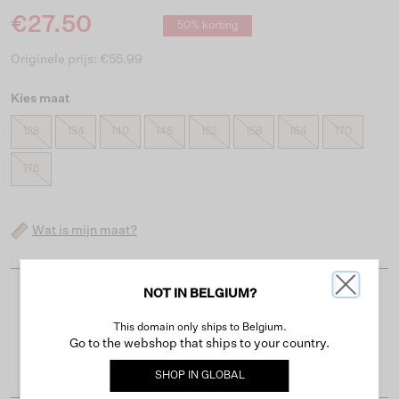
€27.50
50% korting
Originele prijs: €55.99
Kies maat
128
134
140
146
152
158
164
170
176
Wat is mijn maat?
NOT IN BELGIUM?
Gratis verzending vanaf €50
This domain only ships to Belgium.
Levertijd 2-3 werkdagen
Go to the webshop that ships to your country.
Gemakkelijk retourneren binnen 30 dagen
SHOP IN
GLOBAL