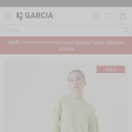
SALE
| Nieuwe items toegevoegd |
Dames
|
Heren
|
Meisjes
|
Jongens