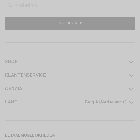
INSCHRIJVEN
SHOP
Dames
KLANTENSERVICE
Heren
Contact
GARCIA
Girls Teens
Veelgestelde vragen
Over ons
LAND
België (Nederlands)
Boys Teens
Actievoorwaarden
Garcia Stories
Girls Kids
Verzending
Our Responsible Journey
Boys Kids
Retourneren
Winkels
BETAALMOGELIJKHEDEN