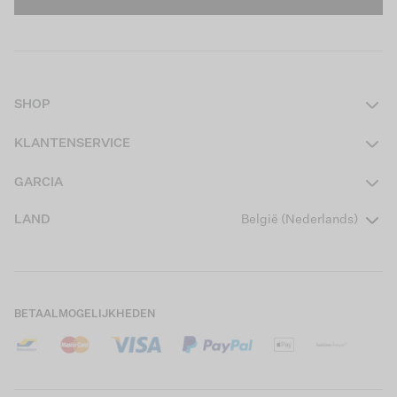
SHOP
Dames
KLANTENSERVICE
Heren
Contact
GARCIA
Girls Teens
Veelgestelde vragen
Over ons
LAND
België (Nederlands)
Boys Teens
Actievoorwaarden
Garcia Stories
Girls Kids
Verzending
Our Responsible Journey
Boys Kids
Retourneren
Winkels
BETAALMOGELIJKHEDEN
Cookies
Careers
Mijn account
B2B Contactinformatie
Maattabel