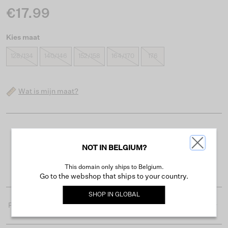
€17.99
Kies maat
128/134
140/146
152/158
164/170
176
Wat is mijn maat?
Gratis verzending vanaf €50
NOT IN BELGIUM?
Levertijd 2-3 werkdagen
Gemakkelijk retourneren binnen 30 dagen
This domain only ships to Belgium.
Go to the webshop that ships to your country.
SHOP IN
GLOBAL
Productdetails