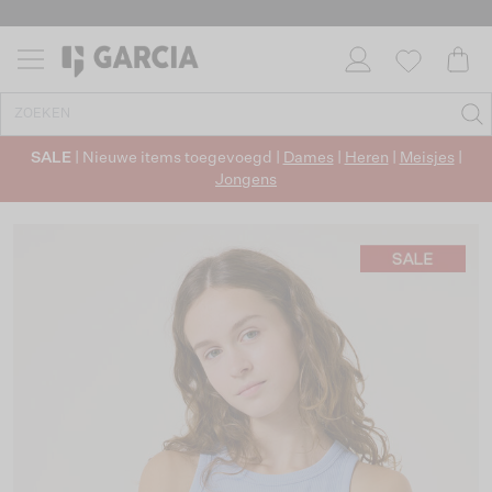
SALE
| Nieuwe items toegevoegd |
Dames
|
Heren
|
Meisjes
|
Jongens