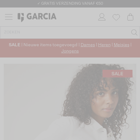
✓ GRATIS VERZENDING VANAF €50
✓ RETOURNEREN BINNEN 30 DAGEN
SALE
| Nieuwe items toegevoegd |
Dames
|
Heren
|
Meisjes
|
Jongens