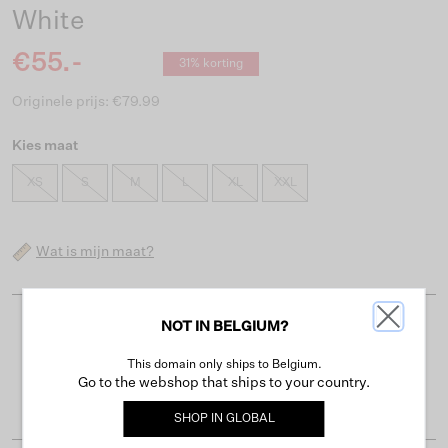
White
€55.-
31% korting
Originele prijs: €79.99
Kies maat
XS
S
M
L
XL
XXL
Wat is mijn maat?
NOT IN BELGIUM?
Gratis verzending vanaf €50
This domain only ships to Belgium.
Levertijd 2-3 werkdagen
Go to the webshop that ships to your country.
Gemakkelijk retourneren binnen 30 dagen
SHOP IN
GLOBAL