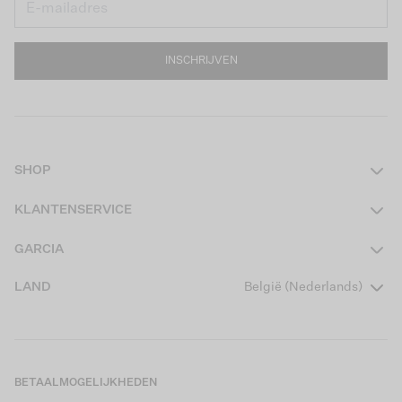
INSCHRIJVEN
SHOP
Dames
KLANTENSERVICE
Heren
Contact
GARCIA
Girls Teens
Veelgestelde vragen
Over ons
LAND
België (Nederlands)
Boys Teens
Actievoorwaarden
Garcia Stories
Girls Kids
Verzending
Our Responsible Journey
Boys Kids
Retourneren
Winkels
BETAALMOGELIJKHEDEN
Cookies