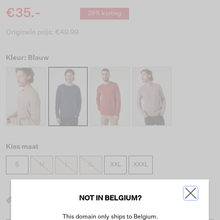
€35.-
29% korting
Originele prijs: €49.99
Kleur: Blauw
Kies maat
S
M
L
XL
XXL
XXXL
NOT IN BELGIUM?
Wat is mijn maat?
This domain only ships to Belgium.