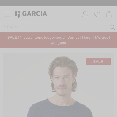
SALE
| Nieuwe items toegevoegd |
Dames
|
Heren
|
Meisjes
|
Jongens