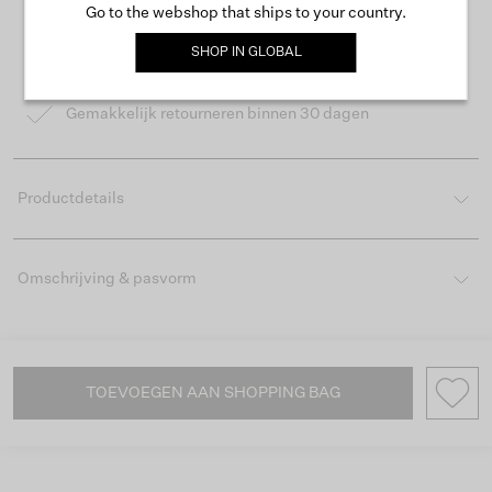
Go to the webshop that ships to your country.
Gratis verzending vanaf €50
SHOP IN
GLOBAL
Levertijd 2-3 werkdagen
Gemakkelijk retourneren binnen 30 dagen
Productdetails
Omschrijving & pasvorm
TOEVOEGEN AAN SHOPPING BAG