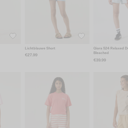
Lichtblauwe Short
Qiara 524 Relaxed D
Bleached
€27.99
€39.99