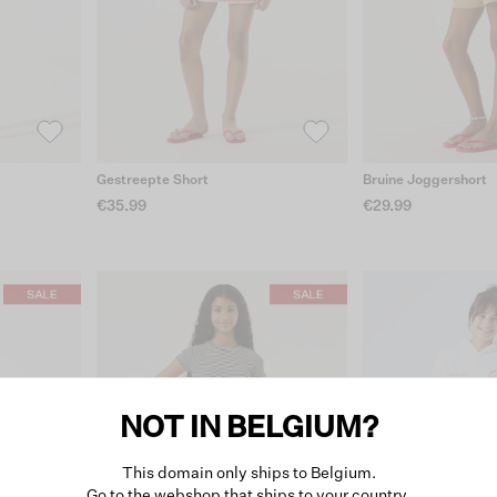
Gestreepte Short
Bruine Joggershort
€35.99
€29.99
NOT IN BELGIUM?
This domain only ships to Belgium.
Go to the webshop that ships to your country.