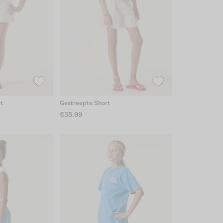
t
Gestreepte Short
€35.99