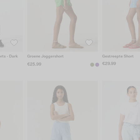
rts - Dark
Groene Joggershort
Gestreepte Short
€29.99
€25.99