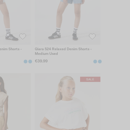
enim Shorts -
Qiara 524 Relaxed Denim Shorts -
Medium Used
€39.99