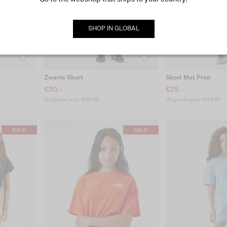
SHOP IN
GLOBAL
Zwarte Skort
Skort Met Print
€20.-
€25.-
Originele prijs: €39.99
Originele prijs: €49.99