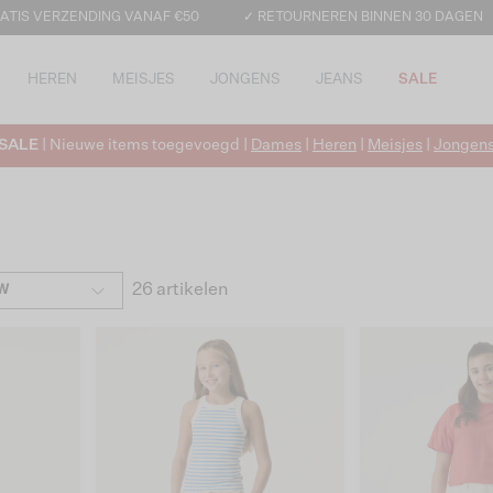
ATIS VERZENDING VANAF €50
✓ RETOURNEREN BINNEN 30 DAGEN
HEREN
MEISJES
JONGENS
JEANS
SALE
SALE
| Nieuwe items toegevoegd |
Dames
|
Heren
|
Meisjes
|
Jongen
26 artikelen
W