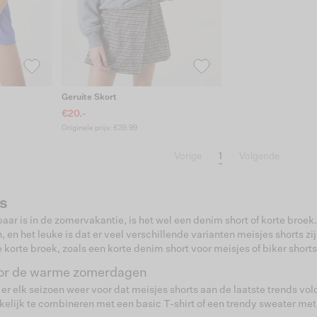
Geruite Skort
€20.-
Originele prijs: €39.99
1
Vorige
Volgende
s
aar is in de zomervakantie, is het wel een denim short of korte broek
 en het leuke is dat er veel verschillende varianten meisjes shorts zi
e korte broek, zoals een korte denim short voor meisjes of biker short
oor de warme zomerdagen
r elk seizoen weer voor dat meisjes shorts aan de laatste trends vol
kelijk te combineren met een basic T-shirt of een trendy sweater met 