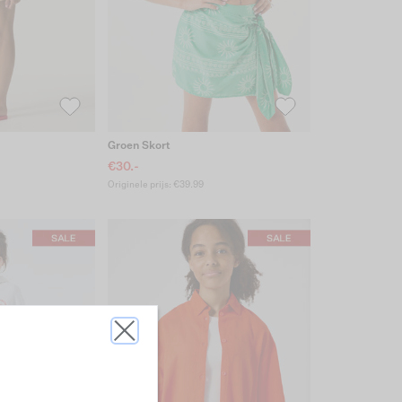
Groen Skort
€30.-
Originele prijs: €39.99