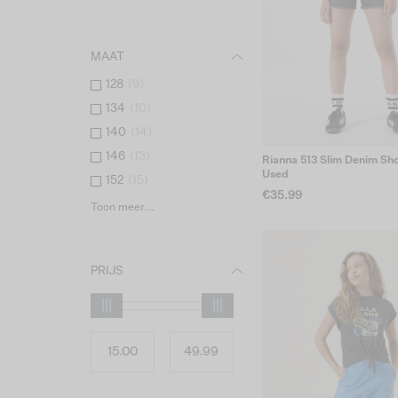
MAAT
128
(
9
)
134
(
10
)
140
(
14
)
146
(
13
)
Rianna 513 Slim Denim Sho
Used
152
(
15
)
€35.99
Toon meer...
PRIJS