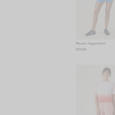
Blauwe Joggershort
€19.99