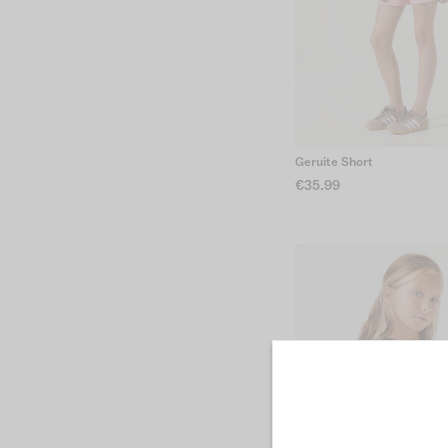
Geruite Short
€35.99