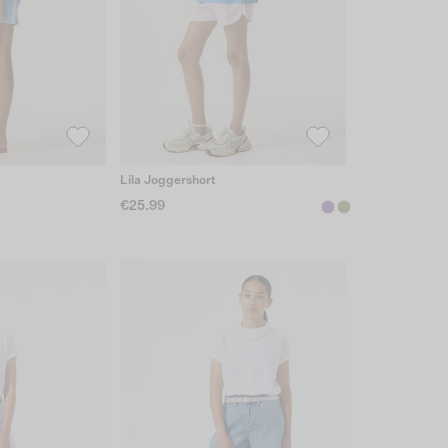
Lila Joggershort
€25.99