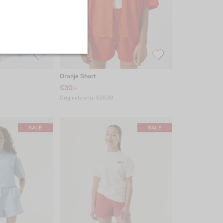
Oranje Short
€30.-
Originele prijs: €39.99