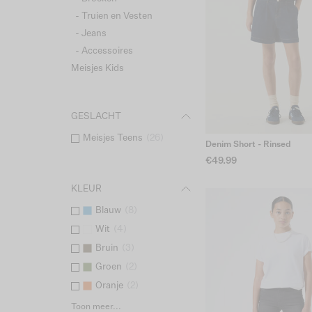
- Truien en Vesten
- Jeans
- Accessoires
Meisjes Kids
GESLACHT
Meisjes Teens
(
26
)
Denim Short - Rinsed
€49.99
KLEUR
Blauw
(
8
)
Wit
(
4
)
Bruin
(
3
)
Groen
(
2
)
Oranje
(
2
)
Toon meer...