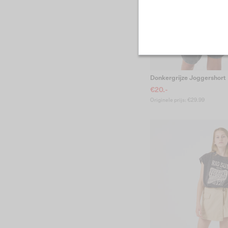
Donkergrijze Joggershort
€20.-
Originele prijs: €29.99