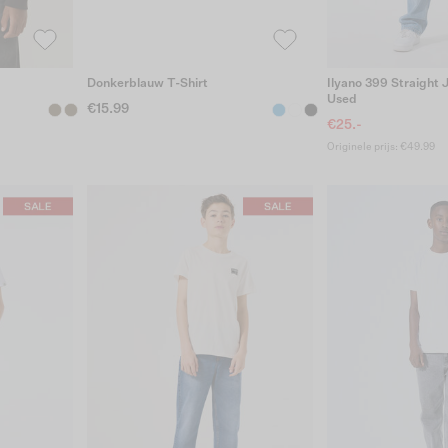
Donkerblauw T-Shirt
Ilyano 399 Straight
Used
€15.99
€25.-
Originele prijs: €49.99