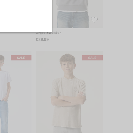
Grijze Sweater
€39.99