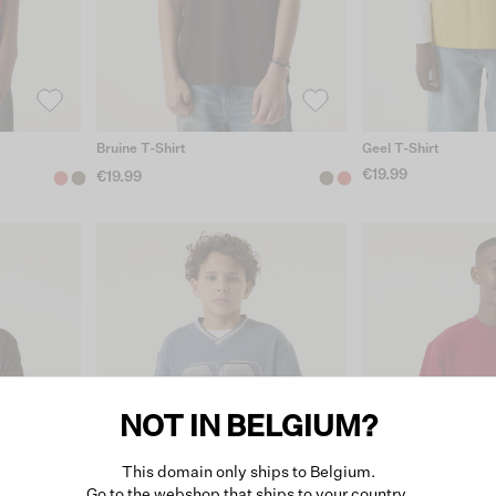
Bruine T-Shirt
Geel T-Shirt
€19.99
€19.99
NOT IN BELGIUM?
This domain only ships to Belgium.
Go to the webshop that ships to your country.