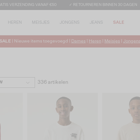
ATIS VERZENDING VANAF €50
✓ RETOURNEREN BINNEN 30 DAGEN
HEREN
MEISJES
JONGENS
JEANS
SALE
SALE
| Nieuwe items toegevoegd |
Dames
|
Heren
|
Meisjes
|
Jongen
336 artikelen
W