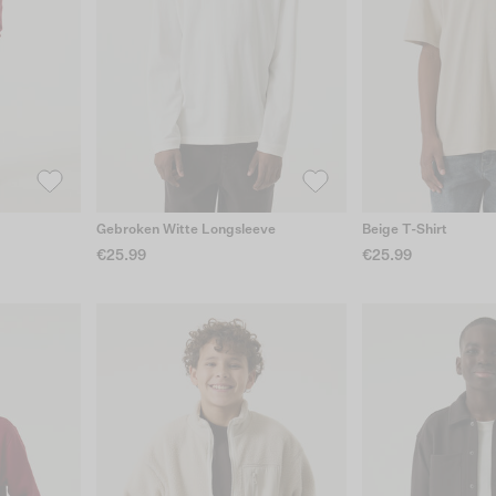
Gebroken Witte Longsleeve
Beige T-Shirt
€25.99
€25.99