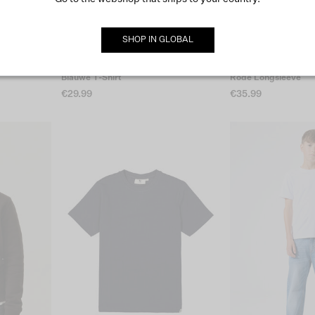
SHOP IN
GLOBAL
Blauwe T-Shirt
Rode Longsleeve
€29.99
€35.99