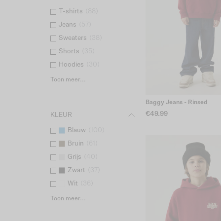
T-shirts
(
88
)
Jeans
(
57
)
Sweaters
(
38
)
Shorts
(
35
)
Hoodies
(
30
)
Toon meer...
Baggy Jeans - Rinsed
€49.99
KLEUR
Blauw
(
100
)
Bruin
(
61
)
Grijs
(
40
)
Zwart
(
37
)
Wit
(
36
)
Toon meer...