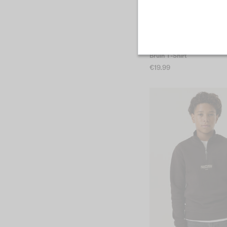
Bruin T-Shirt
€19.99