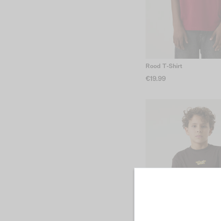
Rood T-Shirt
€19.99