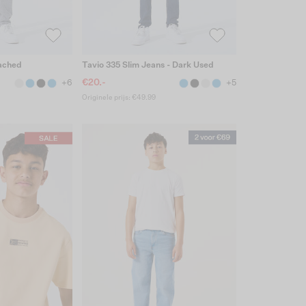
eached
Tavio 335 Slim Jeans - Dark Used
€20.-
+6
+5
Originele prijs: €49.99