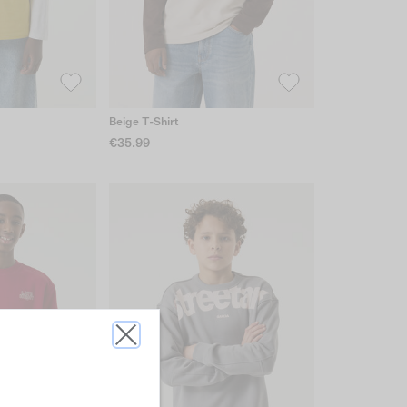
Beige T-Shirt
€35.99