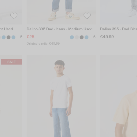
ght Used
Dalino 395 Dad Jeans - Medium Used
Dalino 395 - Dad Bl
€25.-
€49.99
+5
+6
Originele prijs: €49.99