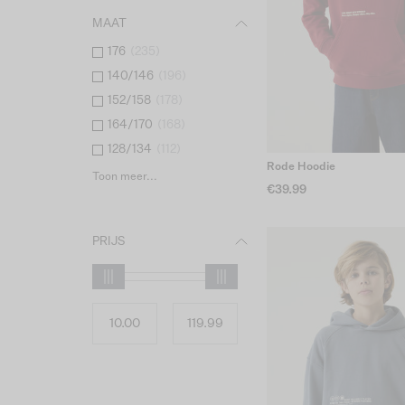
MAAT
176
(
235
)
140/146
(
196
)
152/158
(
178
)
164/170
(
168
)
128/134
(
112
)
Rode Hoodie
Toon meer...
€39.99
PRIJS