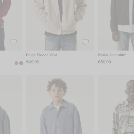
Beige Fleece Vest
Bruine Overshirt
€69.99
€59.99