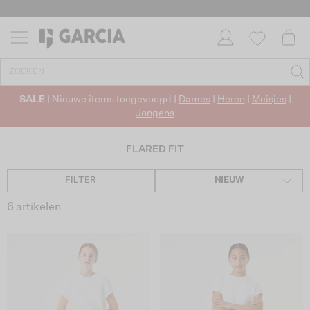
SALE
| Nieuwe items toegevoegd |
Dames
|
Heren
|
Meisjes
|
Jongens
FLARED FIT
FILTER
NIEUW
6 artikelen