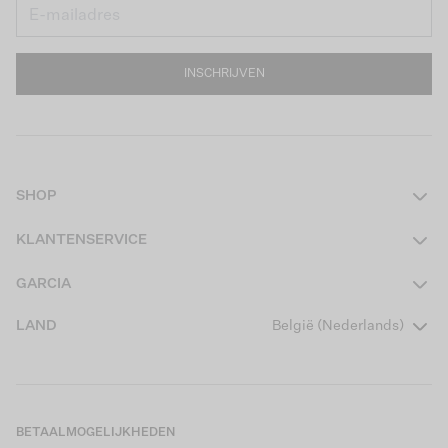
INSCHRIJVEN
SHOP
Dames
KLANTENSERVICE
Heren
Contact
GARCIA
Girls Teens
Veelgestelde vragen
Over ons
LAND
België (Nederlands)
Boys Teens
Actievoorwaarden
Garcia Stories
Girls Kids
Verzending
Our Responsible Journey
Boys Kids
Retourneren
Winkels
BETAALMOGELIJKHEDEN