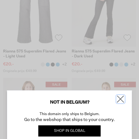
Rianna 575 Superslim Flared Jeans
Rianna 575 Superslim Flared Jeans
- Light Used
- Dark Used
€20.-
€20.-
+2
+2
Originele prijs: €49.99
Originele prijs: €49.99
NOT IN BELGIUM?
This domain only ships to Belgium.
Go to the webshop that ships to your country.
SHOP IN
GLOBAL