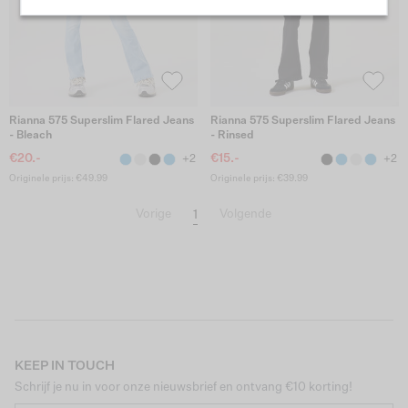
Rianna 575 Superslim Flared Jeans
Rianna 575 Superslim Flared Jeans
- Bleach
- Rinsed
€20.-
€15.-
+2
+2
Originele prijs: €49.99
Originele prijs: €39.99
1
Vorige
Volgende
KEEP IN TOUCH
Schrijf je nu in voor onze nieuwsbrief en ontvang €10 korting!