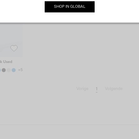
SHOP IN
GLOBAL
rk Used
+5
1
Vorige
Volgende