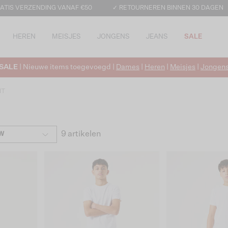
ATIS VERZENDING VANAF €50
✓ RETOURNEREN BINNEN 30 DAGEN
HEREN
MEISJES
JONGENS
JEANS
SALE
SALE
| Nieuwe items toegevoegd |
Dames
|
Heren
|
Meisjes
|
Jongen
IT
9 artikelen
W