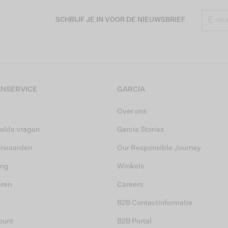
SCHRIJF JE IN VOOR DE NIEUWSBRIEF
NSERVICE
GARCIA
Over ons
elde vragen
Garcia Stories
orwaarden
Our Responsible Journey
ing
Winkels
eren
Careers
B2B Contactinformatie
ount
B2B Portal