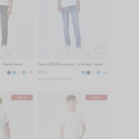
 - Dark Used
Tavio 335 Slim Jeans - Vintage Used
€20.-
+5
+5
Originele prijs: €49.99