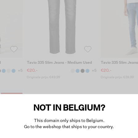
d
Tavio 335 Slim Jeans - Medium Used
Tavio 335 Slim Jean
€20.-
€20.-
+5
+5
Originele prijs: €49.99
Originele prijs: €39.99
NOT IN BELGIUM?
This domain only ships to Belgium.
Go to the webshop that ships to your country.