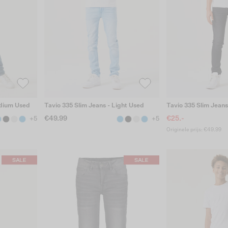
edium Used
Tavio 335 Slim Jeans - Light Used
Tavio 335 Slim Jeans
€49.99
€25.-
+5
+5
Originele prijs: €49.99