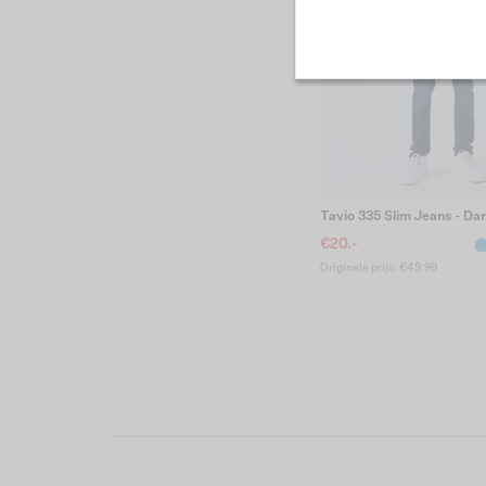
Tavio 335 Slim Jeans - Da
€20.-
Originele prijs: €49.99