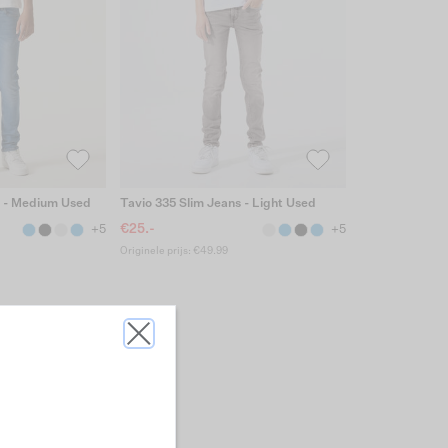
s - Medium Used
Tavio 335 Slim Jeans - Light Used
€25.-
+5
+5
Originele prijs: €49.99