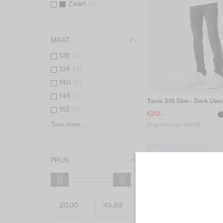
Zwart
(
2
)
MAAT
128
(
4
)
134
(
4
)
140
(
6
)
146
(
6
)
Tavio 335 Slim - Dark Use
152
(
8
)
€20.-
Toon meer...
Originele prijs: €49.99
PRIJS