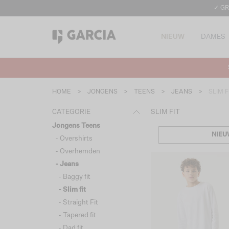
✓ GR
NIEUW
DAMES
HOME
>
JONGENS
>
TEENS
>
JEANS
>
SLIM F
CATEGORIE
SLIM FIT
Jongens Teens
NIEU
- Overshirts
- Overhemden
- Jeans
- Baggy fit
- Slim fit
- Straight Fit
- Tapered fit
- Dad fit