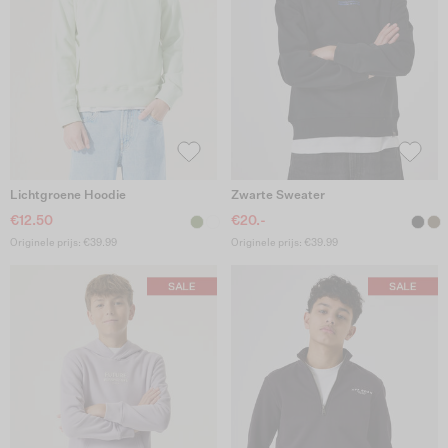
Lichtgroene Hoodie
Zwarte Sweater
€12.50
€20.-
Originele prijs: €39.99
Originele prijs: €39.99