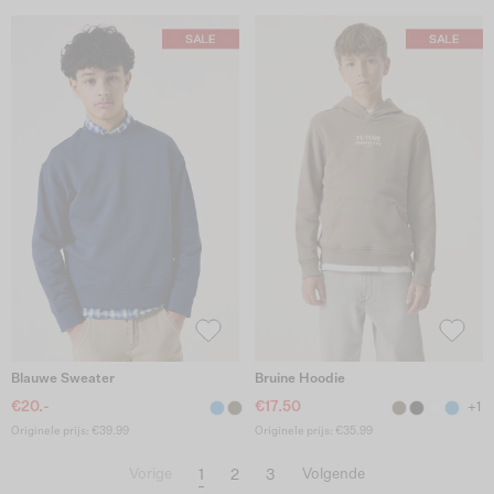
Blauwe Sweater
Bruine Hoodie
€20.-
€17.50
+1
Originele prijs: €39.99
Originele prijs: €35.99
1
2
3
Vorige
Volgende