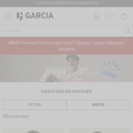
✓ GRATIS VERZENDING VANAF €50
✓ RETOURNEREN BINNEN 30 DAGEN
SALE
| Nieuwe items toegevoegd |
Dames
|
Heren
|
Meisjes
|
Jongens
SWEATERS EN HOODIES
FILTER
NIEUW
68 artikelen