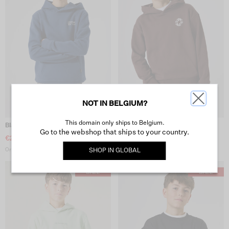
NOT IN BELGIUM?
This domain only ships to Belgium.
Blauwe Hoodie
Bruine Hoodie
Go to the webshop that ships to your country.
€25.-
€25.-
Originele prijs: €49.99
Originele prijs: €49.99
SHOP IN
GLOBAL