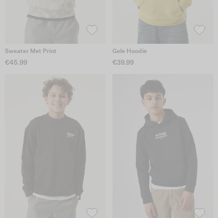
Sweater Met Print
Gele Hoodie
€45.99
€39.99