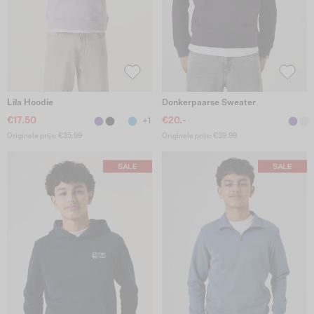
Lila Hoodie
Donkerpaarse Sweater
€17.50
€20.-
+1
Originele prijs: €35.99
Originele prijs: €39.99