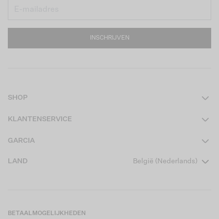
INSCHRIJVEN
SHOP
Dames
KLANTENSERVICE
Heren
Contact
GARCIA
Girls Teens
Veelgestelde vragen
Over ons
LAND
België (Nederlands)
Boys Teens
Actievoorwaarden
Garcia Stories
Girls Kids
Verzending
Our Responsible Journey
Boys Kids
Retourneren
Winkels
BETAALMOGELIJKHEDEN