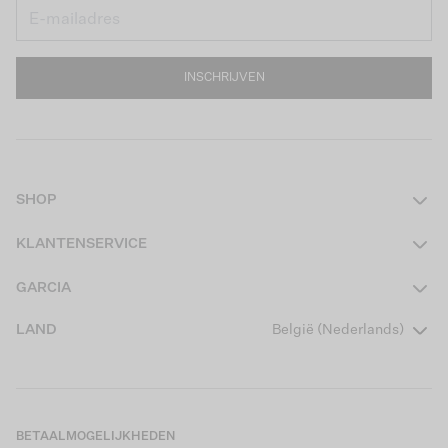
INSCHRIJVEN
SHOP
Dames
KLANTENSERVICE
Heren
Contact
GARCIA
Girls Teens
Veelgestelde vragen
Over ons
LAND
België (Nederlands)
Boys Teens
Actievoorwaarden
Garcia Stories
Girls Kids
Verzending
Our Responsible Journey
Boys Kids
Retourneren
Winkels
BETAALMOGELIJKHEDEN