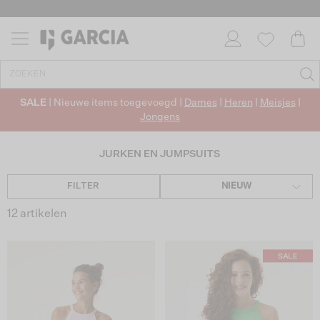
SALE
| Nieuwe items toegevoegd |
Dames
|
Heren
|
Meisjes
|
Jongens
JURKEN EN JUMPSUITS
FILTER
NIEUW
12 artikelen