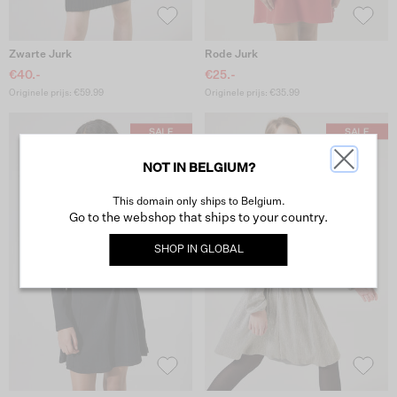
Zwarte Jurk
Rode Jurk
€40.-
€25.-
Originele prijs: €59.99
Originele prijs: €35.99
NOT IN BELGIUM?
This domain only ships to Belgium.
Go to the webshop that ships to your country.
SHOP IN
GLOBAL