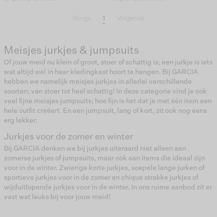
1
Vorige
Volgende
Meisjes jurkjes & jumpsuits
Of jouw meid nu klein of groot, stoer of schattig is; een jurkje is iets
wat altijd wel in haar kledingkast hoort te hangen. Bij GARCIA
hebben we namelijk meisjes jurkjes in allerlei verschillende
soorten; van stoer tot heel schattig! In deze categorie vind je ook
veel fijne meisjes jumpsuits; hoe fijn is het dat je met één item een
hele outfit creëert. En een jumpsuit, lang of kort, zit ook nog eens
erg lekker.
Jurkjes voor de zomer en winter
Bij GARCIA denken we bij jurkjes uiteraard niet alleen aan
zomerse jurkjes of jumpsuits, maar ook aan items die ideaal zijn
voor in de winter. Zwierige korte jurkjes, soepele lange jurken of
sportieve jurkjes voor in de zomer en chique strakke jurkjes of
wijduitlopende jurkjes voor in de winter. In ons ruime aanbod zit er
vast wat leuks bij voor jouw meid!