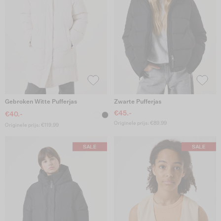
Gebroken Witte Pufferjas
Zwarte Pufferjas
€45.-
€40.-
Originele prijs: €89.99
Originele prijs: €119.99