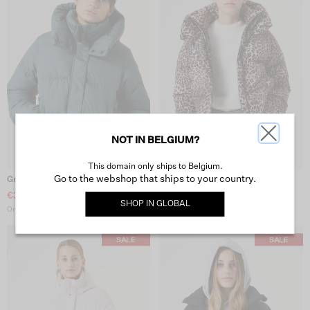
NOT IN BELGIUM?
This domain only ships to Belgium.
Go to the webshop that ships to your country.
Groene Pufferjas
Pufferjas Met Print
€30.-
€50.-
SHOP IN
GLOBAL
Originele prijs: €99.99
Originele prijs: €99.99