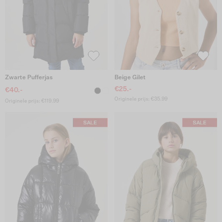
Zwarte Pufferjas
Beige Gilet
€25.-
€40.-
Originele prijs: €35.99
Originele prijs: €119.99