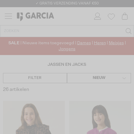
✓ GRATIS VERZENDING VANAF €50
✓ RETOURNEREN BINNEN 30 DAGEN
SALE
| Nieuwe items toegevoegd |
Dames
|
Heren
|
Meisjes
|
Jongens
JASSEN EN JACKS
FILTER
NIEUW
26 artikelen