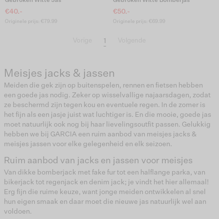
Gebroken Witte Jas
Gebroken Witte Bomberjas
€40.-
€50.-
Originele prijs: €79.99
Originele prijs: €69.99
1
Vorige
Volgende
Meisjes jacks & jassen
Meiden die gek zijn op buitenspelen, rennen en fietsen hebben
een goede jas nodig. Zeker op wisselvallige najaarsdagen, zodat
ze beschermd zijn tegen kou en eventuele regen. In de zomer is
het fijn als een jasje juist wat luchtiger is. En die mooie, goede jas
moet natuurlijk ook nog bij haar lievelingsoutfit passen. Gelukkig
hebben we bij GARCIA een ruim aanbod van meisjes jacks &
meisjes jassen voor elke gelegenheid en elk seizoen.
Ruim aanbod van jacks en jassen voor meisjes
Van dikke bomberjack met fake fur tot een halflange parka, van
bikerjack tot regenjack en denim jack; je vindt het hier allemaal!
Erg fijn die ruime keuze, want jonge meiden ontwikkelen al snel
hun eigen smaak en daar moet die nieuwe jas natuurlijk wel aan
voldoen.