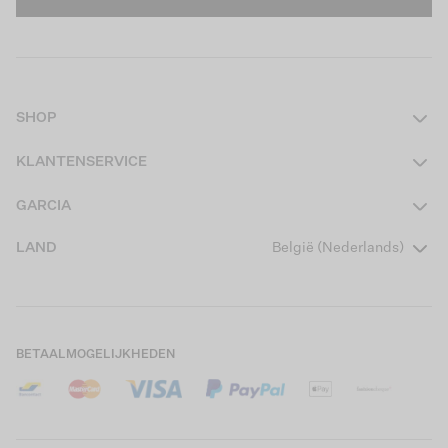
SHOP
Dames
KLANTENSERVICE
Heren
Contact
GARCIA
Girls Teens
Veelgestelde vragen
Over ons
LAND
België (Nederlands)
Boys Teens
Actievoorwaarden
Garcia Stories
Girls Kids
Verzending
Our Responsible Journey
Boys Kids
Retourneren
Winkels
BETAALMOGELIJKHEDEN
Cookies
Careers
Mijn account
B2B Contactinformatie
Maattabel