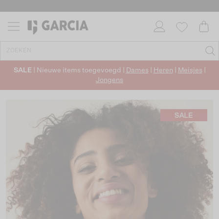
SALE
| Nieuwe items toegevoegd |
Dames
|
Heren
|
Meisjes
|
Jongens