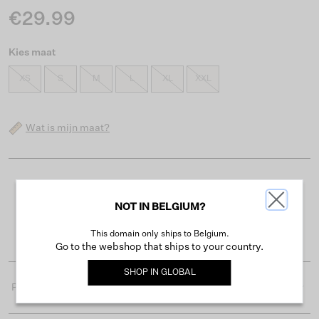
€29.99
Kies maat
XS
S
M
L
XL
XXL
Wat is mijn maat?
Gratis verzending vanaf €50
NOT IN BELGIUM?
Levertijd 2-3 werkdagen
Gemakkelijk retourneren binnen 30 dagen
This domain only ships to Belgium.
Go to the webshop that ships to your country.
SHOP IN
GLOBAL
Productdetails