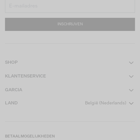
INSCHRIJVEN
SHOP
Dames
KLANTENSERVICE
Heren
Contact
GARCIA
Girls Teens
Veelgestelde vragen
Over ons
LAND
België (Nederlands)
Boys Teens
Actievoorwaarden
Garcia Stories
Girls Kids
Verzending
Our Responsible Journey
Boys Kids
Retourneren
Winkels
BETAALMOGELIJKHEDEN