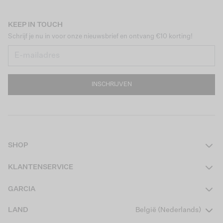
KEEP IN TOUCH
Schrijf je nu in voor onze nieuwsbrief en ontvang €10 korting!
INSCHRIJVEN
SHOP
Dames
KLANTENSERVICE
Heren
Contact
GARCIA
Girls Teens
Veelgestelde vragen
Over ons
LAND
België (Nederlands)
Boys Teens
Actievoorwaarden
Garcia Stories