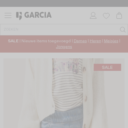
SALE
| Nieuwe items toegevoegd |
Dames
|
Heren
|
Meisjes
|
Jongens