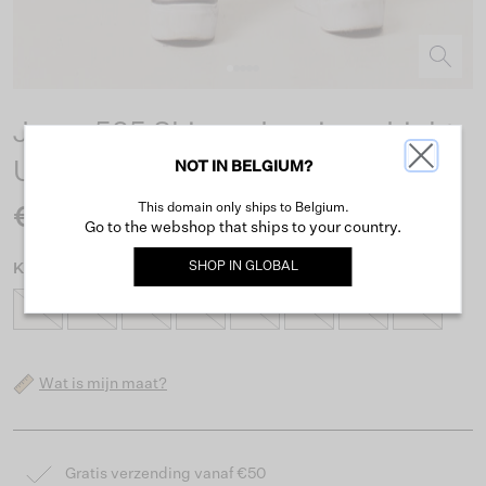
Jessy 535 Skinny Jegging - Light
NOT IN BELGIUM?
Used
This domain only ships to Belgium.
€29.99
Go to the webshop that ships to your country.
SHOP IN
GLOBAL
Kies maat
92
98
104
110
116
122
128
134
Wat is mijn maat?
Gratis verzending vanaf €50