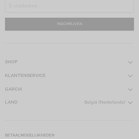
INSCHRIJVEN
SHOP
Dames
KLANTENSERVICE
Heren
Contact
GARCIA
Girls Teens
Veelgestelde vragen
Over ons
LAND
België (Nederlands)
Boys Teens
Actievoorwaarden
Garcia Stories
Girls Kids
Verzending
Our Responsible Journey
Boys Kids
Retourneren
Winkels
BETAALMOGELIJKHEDEN