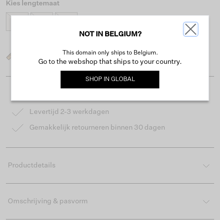
Kies lengtemaat
30
32
34
NOT IN BELGIUM?
This domain only ships to Belgium.
Wat is mijn maat?
Go to the webshop that ships to your country.
SHOP IN
GLOBAL
Gratis verzending vanaf €50
Levertijd 2-3 werkdagen
Gemakkelijk retourneren binnen 30 dagen
Productdetails
Omschrijving & pasvorm