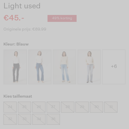
Light used
€45.-
49% korting
Originele prijs: €89.99
Kleur: Blauw
+6
Kies taillemaat
24
25
26
27
28
29
30
31
32
33
34
36