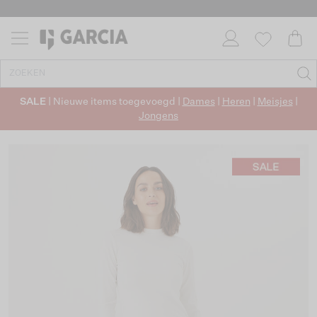
SALE
| Nieuwe items toegevoegd |
Dames
|
Heren
|
Meisjes
|
Jongens