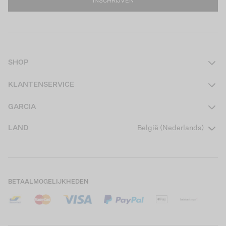
INSCHRIJVEN
SHOP
Dames
KLANTENSERVICE
Heren
Contact
GARCIA
Girls Teens
Veelgestelde vragen
Over ons
LAND
België (Nederlands)
Boys Teens
Actievoorwaarden
Garcia Stories
Girls Kids
Verzending
Our Responsible Journey
Boys Kids
Retourneren
Winkels
BETAALMOGELIJKHEDEN
Cookies
Careers
Mijn account
B2B Contactinformatie