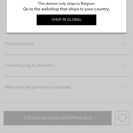
Gratis verzending vanaf €50
This domain only ships to Belgium.
Go to the webshop that ships to your country.
Levertijd 2-3 werkdagen
SHOP IN
GLOBAL
Gemakkelijk retourneren binnen 30 dagen
Productdetails
Omschrijving & pasvorm
Meer over het gebruikte materiaal
TOEVOEGEN AAN SHOPPING BAG