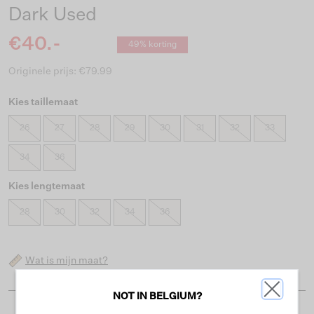
Dark Used
€40.-
49% korting
Originele prijs: €79.99
Kies taillemaat
26
27
28
29
30
31
32
33
34
36
Kies lengtemaat
28
30
32
34
36
Wat is mijn maat?
NOT IN BELGIUM?