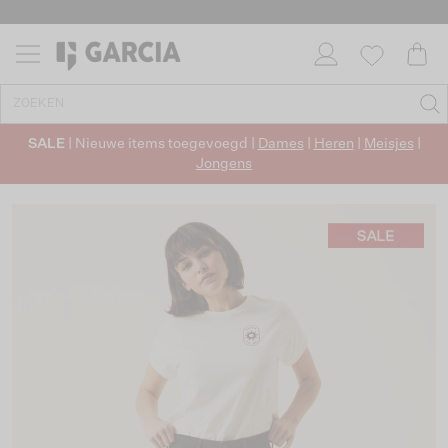
SALE
| Nieuwe items toegevoegd |
Dames
|
Heren
|
Meisjes
|
Jongens