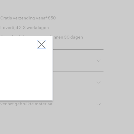
Gratis verzending vanaf €50
Levertijd 2-3 werkdagen
Gemakkelijk retourneren binnen 30 dagen
tdetails
rijving & pasvorm
ver het gebruikte materiaal