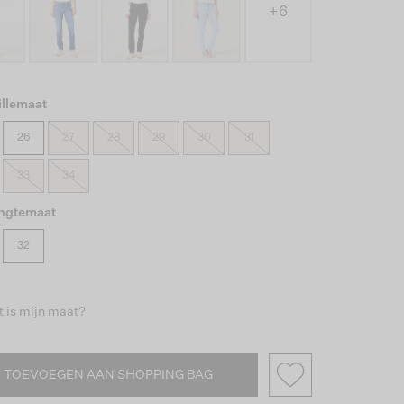
+6
illemaat
26
27
28
29
30
31
33
34
engtemaat
32
 is mijn maat?
TOEVOEGEN AAN SHOPPING BAG