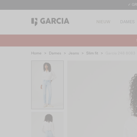
✓ GR
NIEUW
DAMES
Home
>
Dames
>
Jeans
>
Slim fit
>
Garcia 248 8083