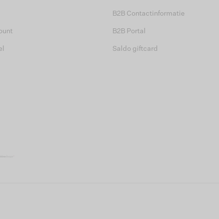
B2B Contactinformatie
ount
B2B Portal
el
Saldo giftcard