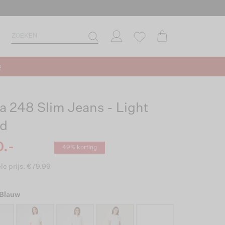
s
ia 248 Slim Jeans - Light
d
.-
49% korting
le prijs: €79.99
 Blauw