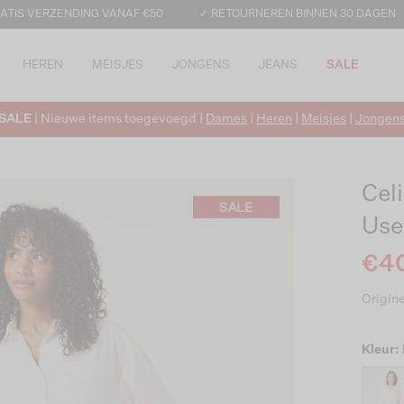
ATIS VERZENDING VANAF €50
✓ RETOURNEREN BINNEN 30 DAGEN
HEREN
MEISJES
JONGENS
JEANS
SALE
SALE
| Nieuwe items toegevoegd |
Dames
|
Heren
|
Meisjes
|
Jongen
Cel
Use
€40
Origine
Kleur: