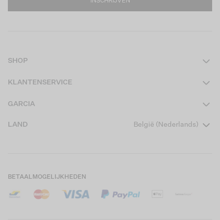
INSCHRIJVEN
SHOP
Dames
KLANTENSERVICE
Heren
Contact
GARCIA
Girls Teens
Veelgestelde vragen
Over ons
LAND
België (Nederlands)
Boys Teens
Actievoorwaarden
Garcia Stories
Girls Kids
Verzending
Our Responsible Journey
Boys Kids
Retourneren
Winkels
BETAALMOGELIJKHEDEN
Cookies
Careers
Mijn account
B2B Contactinformatie