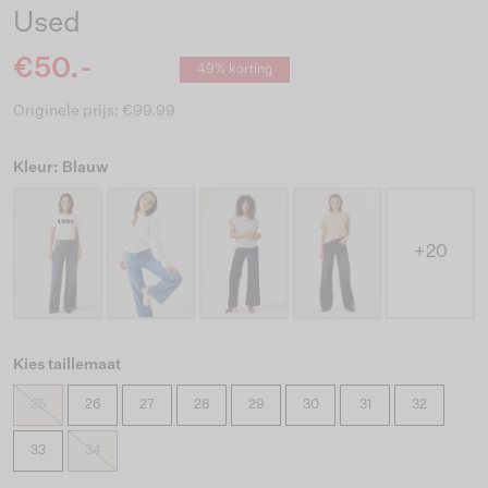
Used
€50.-
49% korting
Originele prijs: €99.99
Kleur: Blauw
+20
Kies taillemaat
25
26
27
28
29
30
31
32
33
34