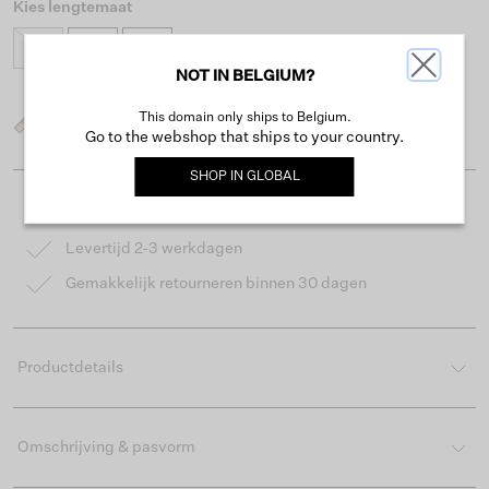
Kies lengtemaat
30
32
34
NOT IN BELGIUM?
This domain only ships to Belgium.
Wat is mijn maat?
Go to the webshop that ships to your country.
SHOP IN
GLOBAL
Gratis verzending vanaf €50
Levertijd 2-3 werkdagen
Gemakkelijk retourneren binnen 30 dagen
Productdetails
Omschrijving & pasvorm