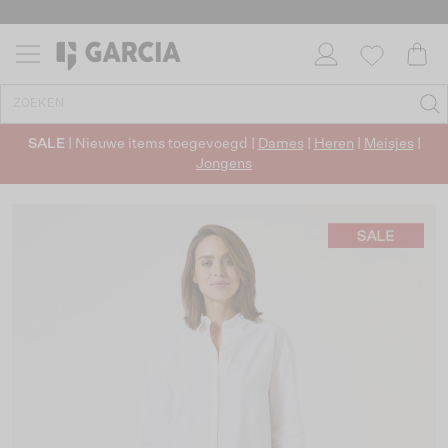
SALE
| Nieuwe items toegevoegd |
Dames
|
Heren
|
Meisjes
|
Jongens