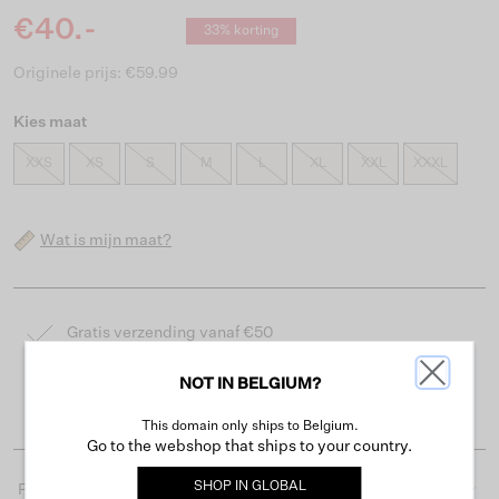
€40.-
33% korting
Originele prijs: €59.99
Kies maat
XXS
XS
S
M
L
XL
XXL
XXXL
Wat is mijn maat?
Gratis verzending vanaf €50
Levertijd 2-3 werkdagen
NOT IN BELGIUM?
Gemakkelijk retourneren binnen 30 dagen
This domain only ships to Belgium.
Go to the webshop that ships to your country.
SHOP IN
GLOBAL
Productdetails