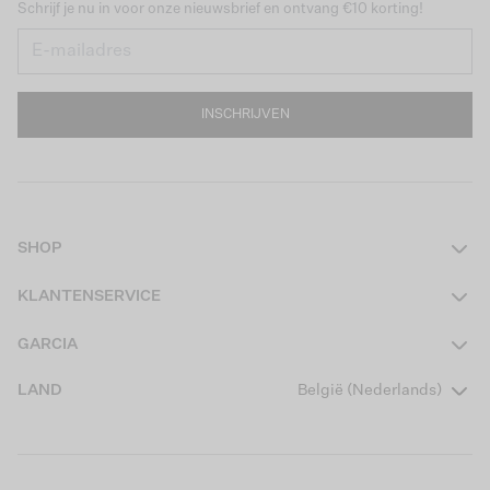
Schrijf je nu in voor onze nieuwsbrief en ontvang €10 korting!
INSCHRIJVEN
SHOP
Dames
KLANTENSERVICE
Heren
Contact
GARCIA
Girls Teens
Veelgestelde vragen
Over ons
LAND
België (Nederlands)
Boys Teens
Actievoorwaarden
Garcia Stories
Girls Kids
Verzending
Our Responsible Journey
Boys Kids
Retourneren