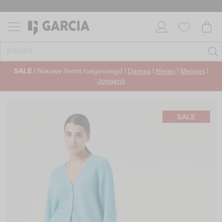
SALE
| Nieuwe items toegevoegd |
Dames
|
Heren
|
Meisjes
|
Jongens