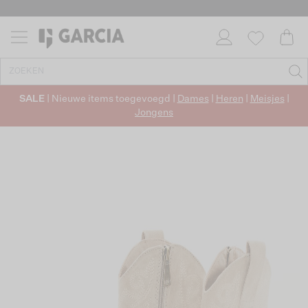
SALE
| Nieuwe items toegevoegd |
Dames
|
Heren
|
Meisjes
|
Jongens