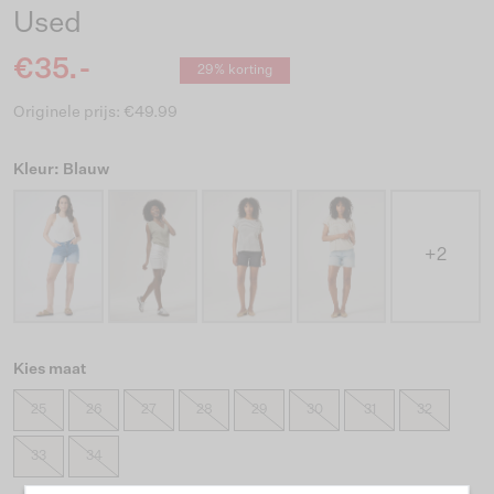
Used
€35.-
29% korting
Originele prijs: €49.99
Kleur: Blauw
+2
Kies maat
25
26
27
28
29
30
31
32
33
34