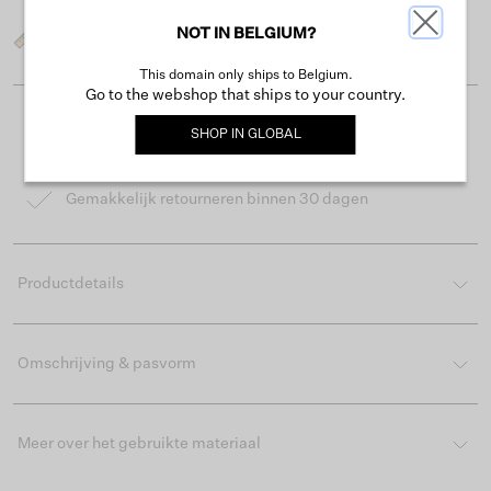
NOT IN BELGIUM?
Wat is mijn maat?
This domain only ships to Belgium.
Go to the webshop that ships to your country.
Gratis verzending vanaf €50
SHOP IN
GLOBAL
Levertijd 2-3 werkdagen
Gemakkelijk retourneren binnen 30 dagen
Productdetails
Omschrijving & pasvorm
Meer over het gebruikte materiaal