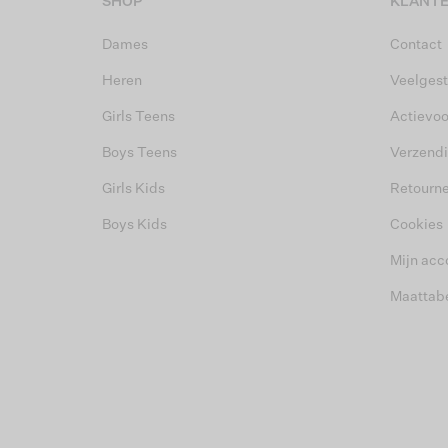
SHOP
KLANTE
Dames
Contact
Heren
Veelgest
Girls Teens
Actievo
Boys Teens
Verzend
Girls Kids
Retourn
Boys Kids
Cookies
Mijn acc
Maattab