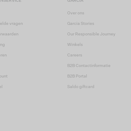
NSERVICE
GARCIA
Over ons
elde vragen
Garcia Stories
orwaarden
Our Responsible Journey
ing
Winkels
eren
Careers
B2B Contactinformatie
ount
B2B Portal
el
Saldo giftcard