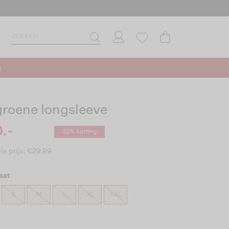
s
groene longsleeve
.-
33% korting
le prijs: €29.99
aat
S
M
L
XL
XXL