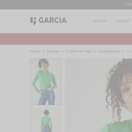
✓ GR
NIEUW
DAMES
Home
>
Dames
>
T-shirts en tops
>
Longsleeves
>
Ga