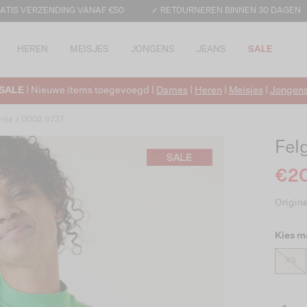
ATIS VERZENDING VANAF €50
✓ RETOURNEREN BINNEN 30 DAGEN
HEREN
MEISJES
JONGENS
JEANS
SALE
SALE
| Nieuwe items toegevoegd |
Dames
|
Heren
|
Meisjes
|
Jongen
rcia z 0002 9737
Fel
€20
Origine
Kies m
XS