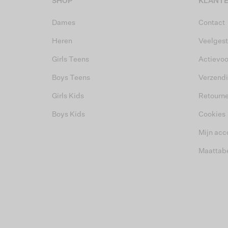
SHOP
KLANTE
Dames
Contact
Heren
Veelgest
Girls Teens
Actievo
Boys Teens
Verzend
Girls Kids
Retourn
Boys Kids
Cookies
Mijn acc
Maattab