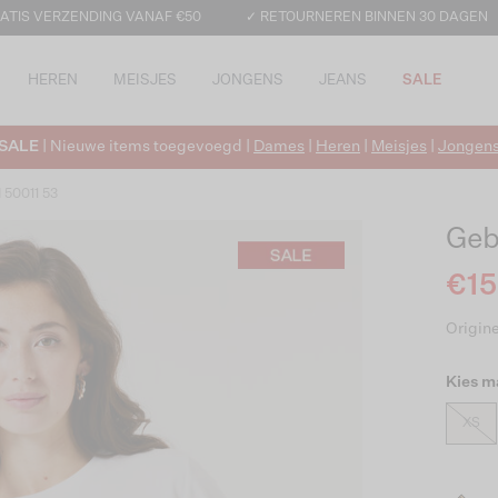
ATIS VERZENDING VANAF €50
✓ RETOURNEREN BINNEN 30 DAGEN
HEREN
MEISJES
JONGENS
JEANS
SALE
SALE
| Nieuwe items toegevoegd |
Dames
|
Heren
|
Meisjes
|
Jongen
d 50011 53
Geb
€15
Origine
Kies m
XS