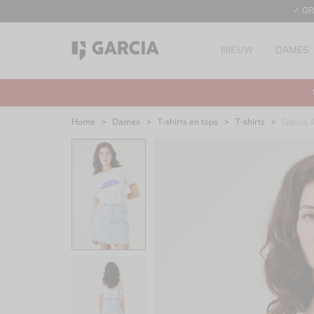
✓ GR
NIEUW
DAMES
Home
>
Dames
>
T-shirts en tops
>
T-shirts
>
Garcia 