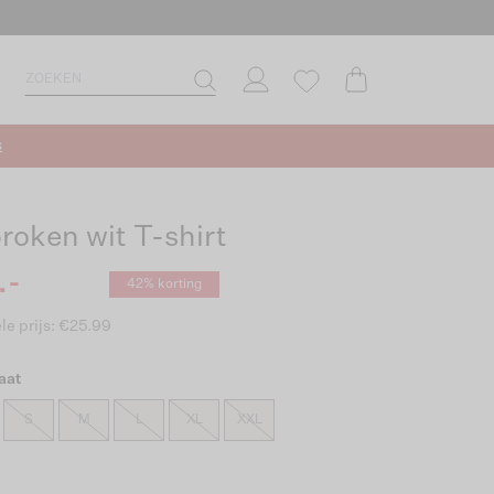
s
roken wit T-shirt
.-
42% korting
le prijs: €25.99
aat
S
M
L
XL
XXL