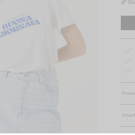
Wat
Produc
Omsch