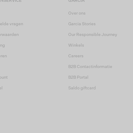
NSERVICE
GARCIA
Over ons
elde vragen
Garcia Stories
orwaarden
Our Responsible Journey
ing
Winkels
eren
Careers
B2B Contactinformatie
ount
B2B Portal
el
Saldo giftcard