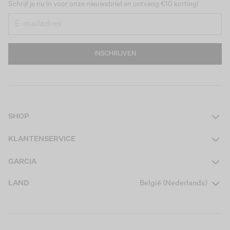
Schrijf je nu in voor onze nieuwsbrief en ontvang €10 korting!
INSCHRIJVEN
SHOP
Dames
KLANTENSERVICE
Heren
Contact
GARCIA
Girls Teens
Veelgestelde vragen
Over ons
LAND
België (Nederlands)
Boys Teens
Actievoorwaarden
Garcia Stories
Girls Kids
Verzending
Our Responsible Journey
Boys Kids
Retourneren