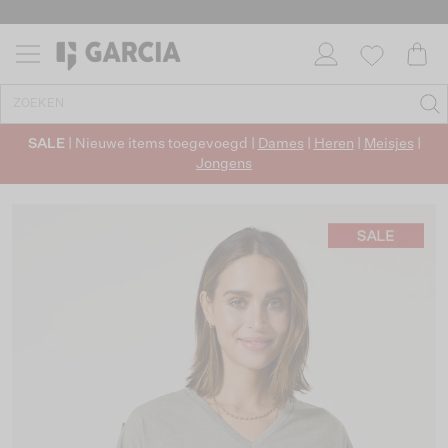
SALE
| Nieuwe items toegevoegd |
Dames
|
Heren
|
Meisjes
|
Jongens