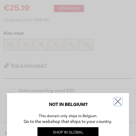
€25.19
30% korting
Originele prijs: €35.99
Kies maat
XS
S
M
L
XL
XXL
Wat is mijn maat?
Gratis verzending vanaf €50
Levertijd 2-3 werkdagen
NOT IN BELGIUM?
Gemakkelijk retourneren binnen 30 dagen
This domain only ships to Belgium.
Go to the webshop that ships to your country.
SHOP IN
GLOBAL
Productdetails