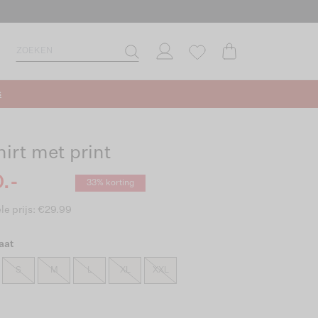
s
hirt met print
.-
33% korting
le prijs: €29.99
aat
S
M
L
XL
XXL