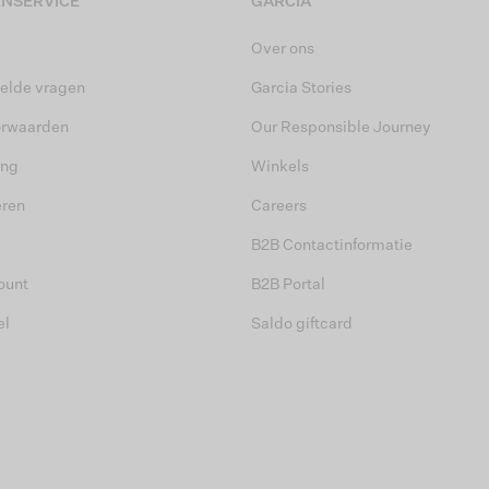
NSERVICE
GARCIA
Over ons
elde vragen
Garcia Stories
orwaarden
Our Responsible Journey
ing
Winkels
eren
Careers
B2B Contactinformatie
ount
B2B Portal
el
Saldo giftcard