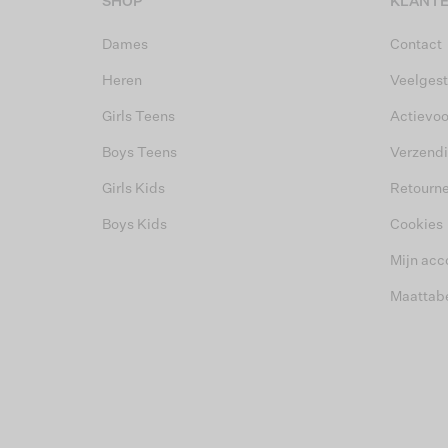
SHOP
KLANTE
Dames
Contact
Heren
Veelgest
Girls Teens
Actievo
Boys Teens
Verzend
Girls Kids
Retourn
Boys Kids
Cookies
Mijn acc
Maattab