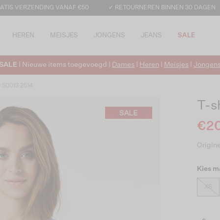
ATIS VERZENDING VANAF €50
✓ RETOURNEREN BINNEN 30 DAGEN
HEREN
MEISJES
JONGENS
JEANS
SALE
SALE
| Nieuwe items toegevoegd |
Dames
|
Heren
|
Meisjes
|
Jongen
d 50013 2514
T-s
€20
Origine
Kies m
XS