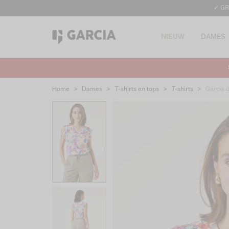
✓ GR
NIEUW
DAMES
Home
>
Dames
>
T-shirts en tops
>
T-shirts
>
Garcia 