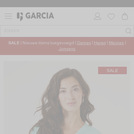
SALE
| Nieuwe items toegevoegd |
Dames
|
Heren
|
Meisjes
|
Jongens