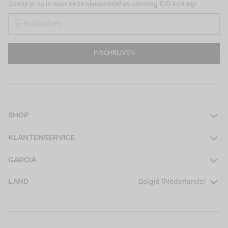
Schrijf je nu in voor onze nieuwsbrief en ontvang €10 korting!
INSCHRIJVEN
SHOP
Dames
KLANTENSERVICE
Heren
Contact
GARCIA
Girls Teens
Veelgestelde vragen
Over ons
LAND
België (Nederlands)
Boys Teens
Actievoorwaarden
Garcia Stories
Girls Kids
Verzending
Our Responsible Journey
Boys Kids
Retourneren