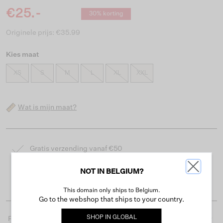
€25.-
30% korting
Originele prijs: €35.99
Kies maat
XS
S
M
L
XL
XXL
Wat is mijn maat?
Gratis verzending vanaf €50
Levertijd 2-3 werkdagen
NOT IN BELGIUM?
Gemakkelijk retourneren binnen 30 dagen
This domain only ships to Belgium.
Go to the webshop that ships to your country.
SHOP IN
GLOBAL
Productdetails