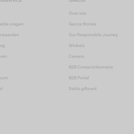
NSERVICE
GARCIA
Over ons
elde vragen
Garcia Stories
orwaarden
Our Responsible Journey
ing
Winkels
eren
Careers
B2B Contactinformatie
ount
B2B Portal
el
Saldo giftcard