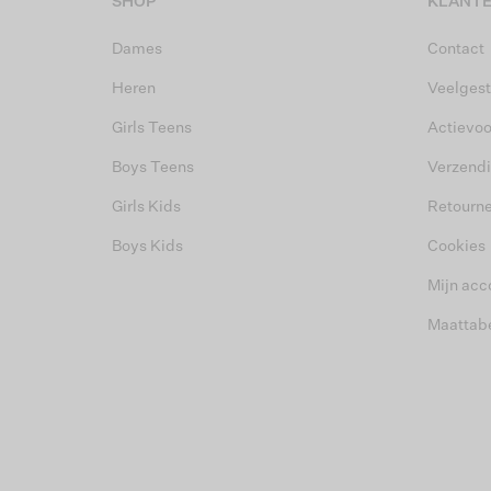
SHOP
KLANTE
Dames
Contact
Heren
Veelgest
Girls Teens
Actievo
Boys Teens
Verzend
Girls Kids
Retourn
Boys Kids
Cookies
Mijn acc
Maattab