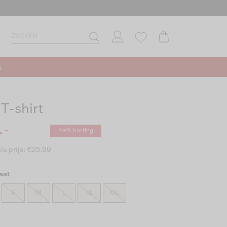
s
 T-shirt
.-
49% korting
le prijs: €25.99
aat
S
M
L
XL
XXL