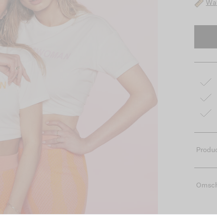
Wat
Produc
Omsch