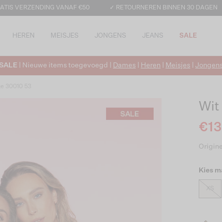
ATIS VERZENDING VANAF €50
✓ RETOURNEREN BINNEN 30 DAGEN
HEREN
MEISJES
JONGENS
JEANS
SALE
SALE
| Nieuwe items toegevoegd |
Dames
|
Heren
|
Meisjes
|
Jongen
ge 30010 53
Wit
€13
Origine
Kies m
XS