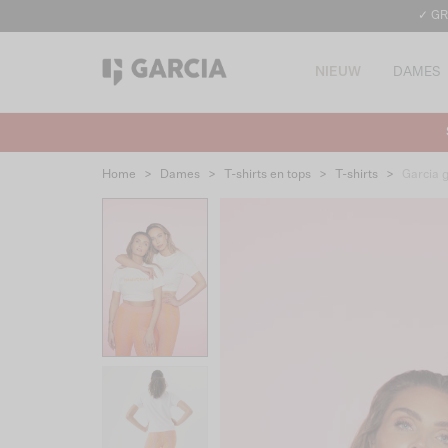
✓ GR
NIEUW
DAMES
Home
>
Dames
>
T-shirts en tops
>
T-shirts
>
Garcia 