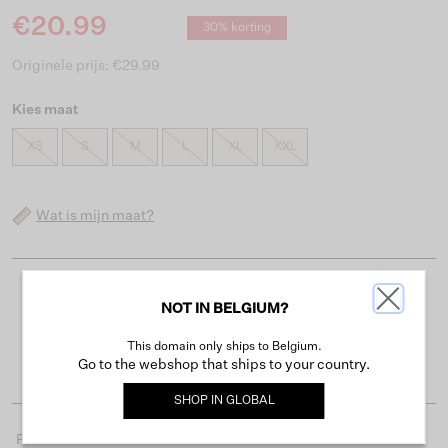
€20.99
30% korting
Originele prijs: €29.99
Kies maat
XS
S
M
L
XL
XXL
Wat is mijn maat?
Gratis verzending vanaf €50
NOT IN BELGIUM?
Levertijd 2-3 werkdagen
This domain only ships to Belgium.
Gemakkelijk retourneren binnen 30 dagen
Go to the webshop that ships to your country.
SHOP IN
GLOBAL
Productdetails