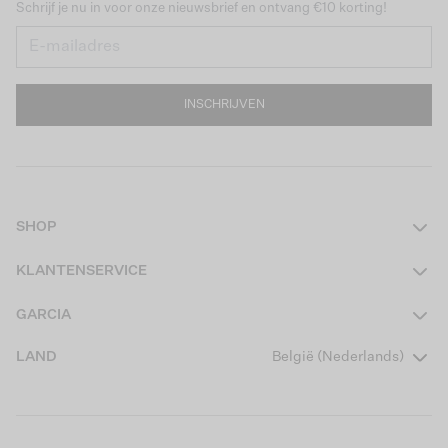
Schrijf je nu in voor onze nieuwsbrief en ontvang €10 korting!
INSCHRIJVEN
SHOP
Dames
KLANTENSERVICE
Heren
Contact
GARCIA
Girls Teens
Veelgestelde vragen
Over ons
LAND
België (Nederlands)
Boys Teens
Actievoorwaarden
Garcia Stories
Girls Kids
Verzending
Our Responsible Journey
Boys Kids
Retourneren