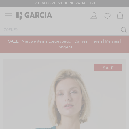
✓ GRATIS VERZENDING VANAF €50
✓ RETOURNEREN BINNEN 30 DAGEN
SALE
| Nieuwe items toegevoegd |
Dames
|
Heren
|
Meisjes
|
Jongens