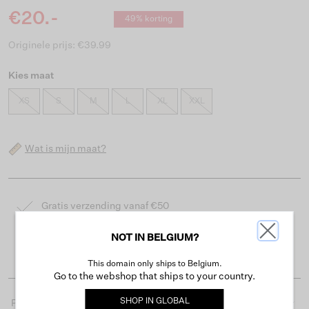
€20.-
49% korting
Originele prijs: €39.99
Kies maat
XS
S
M
L
XL
XXL
Wat is mijn maat?
Gratis verzending vanaf €50
Levertijd 2-3 werkdagen
NOT IN BELGIUM?
Gemakkelijk retourneren binnen 30 dagen
This domain only ships to Belgium.
Go to the webshop that ships to your country.
SHOP IN
GLOBAL
Productdetails