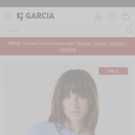
SALE
| Nieuwe items toegevoegd |
Dames
|
Heren
|
Meisjes
|
Jongens