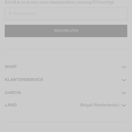
Schrijf je nu in voor onze nieuwsbrief en ontvang €10 korting!
INSCHRIJVEN
SHOP
Dames
KLANTENSERVICE
Heren
Contact
GARCIA
Girls Teens
Veelgestelde vragen
Over ons
LAND
België (Nederlands)
Boys Teens
Actievoorwaarden
Garcia Stories
Girls Kids
Verzending
Our Responsible Journey
Boys Kids
Retourneren