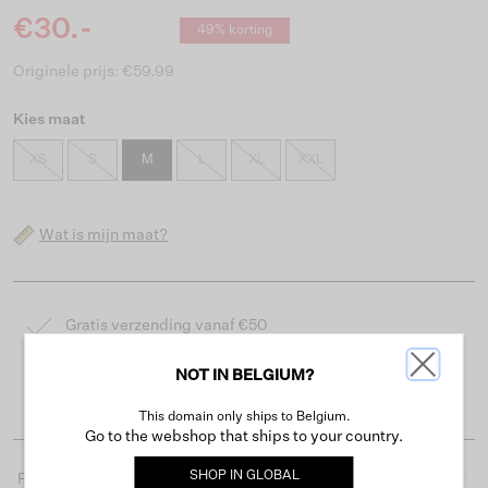
€30.-
49% korting
Originele prijs: €59.99
Kies maat
XS
S
M
L
XL
XXL
Wat is mijn maat?
Gratis verzending vanaf €50
Levertijd 2-3 werkdagen
NOT IN BELGIUM?
Gemakkelijk retourneren binnen 30 dagen
This domain only ships to Belgium.
Go to the webshop that ships to your country.
SHOP IN
GLOBAL
Productdetails