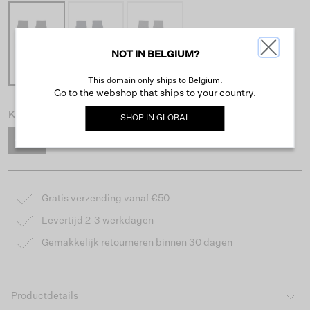
NOT IN BELGIUM?
This domain only ships to Belgium.
Go to the webshop that ships to your country.
Kies maat
SHOP IN
GLOBAL
40-46
Gratis verzending vanaf €50
Levertijd 2-3 werkdagen
Gemakkelijk retourneren binnen 30 dagen
Productdetails