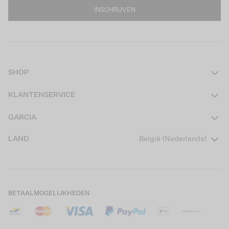
INSCHRIJVEN
SHOP
Dames
KLANTENSERVICE
Heren
Contact
GARCIA
Girls Teens
Veelgestelde vragen
Over ons
LAND
België (Nederlands)
Boys Teens
Actievoorwaarden
Garcia Stories
Girls Kids
Verzending
Our Responsible Journey
Boys Kids
Retourneren
Winkels
BETAALMOGELIJKHEDEN
Cookies
Careers
Mijn account
B2B Contactinformatie