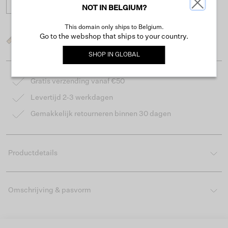
32
34
NOT IN BELGIUM?
This domain only ships to Belgium.
Go to the webshop that ships to your country.
Wat is mijn maat?
SHOP IN
GLOBAL
Gratis verzending vanaf €50
Levertijd 2-3 werkdagen
Gemakkelijk retourneren binnen 30 dagen
Productdetails
Omschrijving & pasvorm