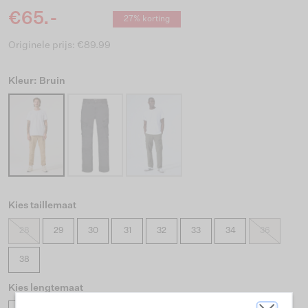
€65.-
27% korting
Originele prijs: €89.99
Kleur: Bruin
Kies taillemaat
28
29
30
31
32
33
34
36
38
Kies lengtemaat