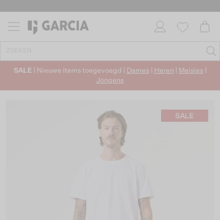
SALE
| Nieuwe items toegevoegd |
Dames
|
Heren
|
Meisjes
|
Jongens