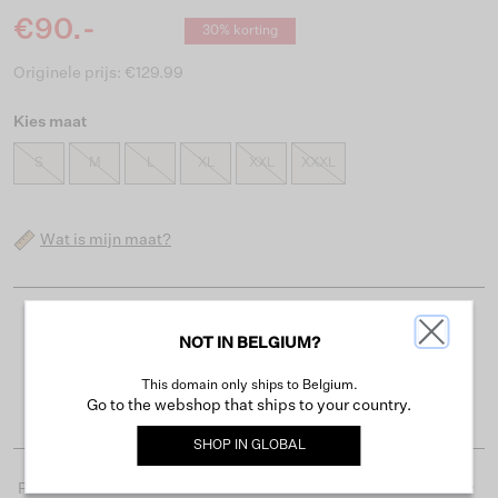
€90.-
30% korting
Originele prijs: €129.99
Kies maat
S
M
L
XL
XXL
XXXL
Wat is mijn maat?
Gratis verzending vanaf €50
NOT IN BELGIUM?
Levertijd 2-3 werkdagen
This domain only ships to Belgium.
Gemakkelijk retourneren binnen 30 dagen
Go to the webshop that ships to your country.
SHOP IN
GLOBAL
Productdetails