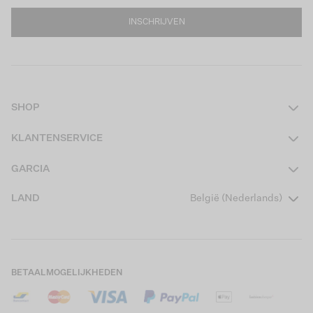
INSCHRIJVEN
SHOP
Dames
KLANTENSERVICE
Heren
Contact
GARCIA
Girls Teens
Veelgestelde vragen
Over ons
LAND
België (Nederlands)
Boys Teens
Actievoorwaarden
Garcia Stories
Girls Kids
Verzending
Our Responsible Journey
Boys Kids
Retourneren
Winkels
BETAALMOGELIJKHEDEN
Cookies
Careers
Mijn account