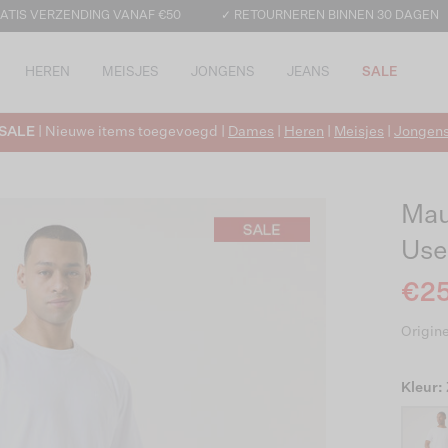
ATIS VERZENDING VANAF €50
✓ RETOURNEREN BINNEN 30 DAGEN
HEREN
MEISJES
JONGENS
JEANS
SALE
SALE
| Nieuwe items toegevoegd |
Dames
|
Heren
|
Meisjes
|
Jongen
Mau
Use
€25
Origine
Kleur: