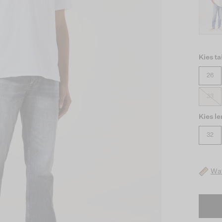
Kies ta
26
33
Kies l
32
Wat