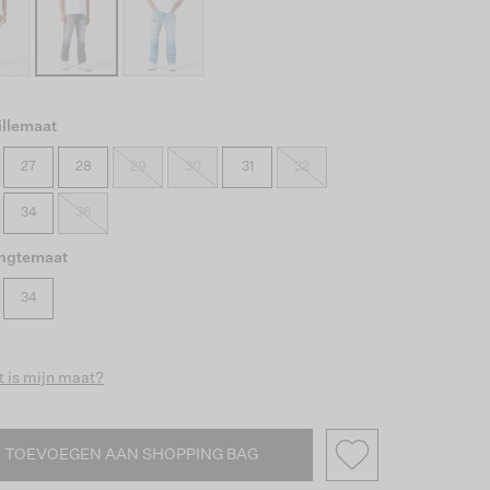
illemaat
27
28
29
30
31
32
34
36
engtemaat
34
 is mijn maat?
TOEVOEGEN AAN SHOPPING BAG