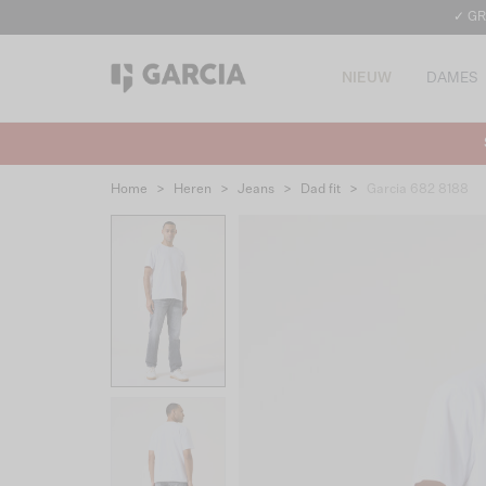
✓ GR
NIEUW
DAMES
Home
>
Heren
>
Jeans
>
Dad fit
>
Garcia 682 8188