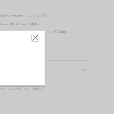
Gratis verzending vanaf €50
Levertijd 2-3 werkdagen
Gemakkelijk retourneren binnen 30 dagen
tdetails
rijving & pasvorm
ver het gebruikte materiaal