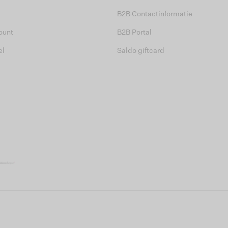
B2B Contactinformatie
ount
B2B Portal
el
Saldo giftcard