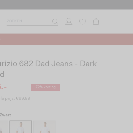
s
rizio 682 Dad Jeans - Dark
d
.-
72% korting
le prijs: €89.99
 Zwart