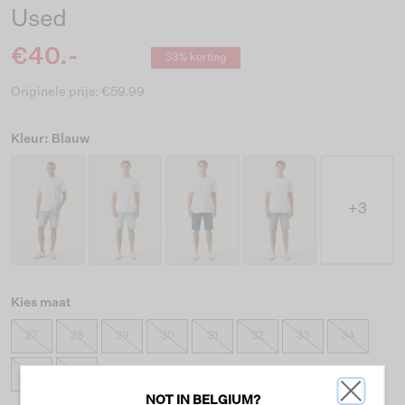
Used
€40.-
33% korting
Originele prijs: €59.99
Kleur: Blauw
+3
Kies maat
27
28
29
30
31
32
33
34
36
38
NOT IN BELGIUM?