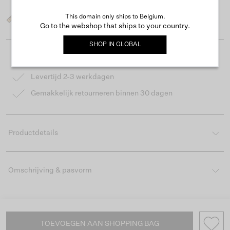
This domain only ships to Belgium.
Wat is mijn maat?
Go to the webshop that ships to your country.
SHOP IN
GLOBAL
Gratis verzending vanaf €50
Levertijd 2-3 werkdagen
Gemakkelijk retourneren binnen 30 dagen
Productdetails
Omschrijving & pasvorm
TOEVOEGEN AAN SHOPPING BAG