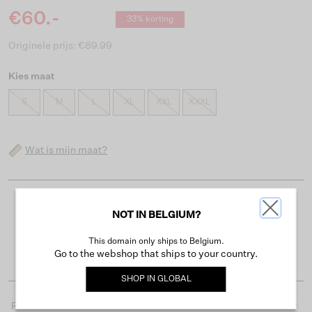
€60.-
33% korting
Originele prijs: €89.99
Kies maat
S
M
L
XL
XXL
XXXL
Wat is mijn maat?
Gratis verzending vanaf €50
NOT IN BELGIUM?
Levertijd 2-3 werkdagen
This domain only ships to Belgium.
Gemakkelijk retourneren binnen 30 dagen
Go to the webshop that ships to your country.
SHOP IN
GLOBAL
Productdetails