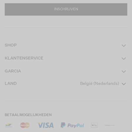
INSCHRIJVEN
SHOP
Dames
KLANTENSERVICE
Heren
Contact
GARCIA
Girls Teens
Veelgestelde vragen
Over ons
LAND
België (Nederlands)
Boys Teens
Actievoorwaarden
Garcia Stories
Girls Kids
Verzending
Our Responsible Journey
Boys Kids
Retourneren
Winkels
BETAALMOGELIJKHEDEN
Cookies
Careers
Mijn account