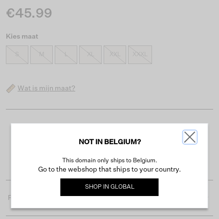
€45.99
Kies maat
S
M
L
XL
XXL
XXXL
Wat is mijn maat?
Gratis verzending vanaf €50
NOT IN BELGIUM?
Levertijd 2-3 werkdagen
Gemakkelijk retourneren binnen 30 dagen
This domain only ships to Belgium.
Go to the webshop that ships to your country.
SHOP IN
GLOBAL
Productdetails