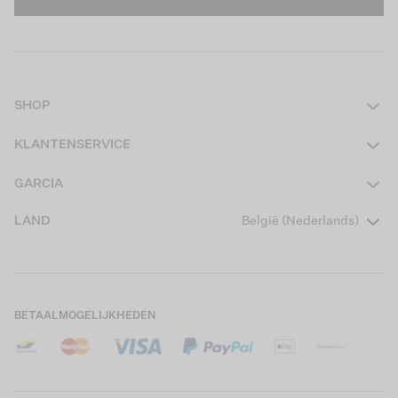
SHOP
Dames
KLANTENSERVICE
Heren
Contact
GARCIA
Girls Teens
Veelgestelde vragen
Over ons
LAND
België (Nederlands)
Boys Teens
Actievoorwaarden
Garcia Stories
Girls Kids
Verzending
Our Responsible Journey
Boys Kids
Retourneren
Winkels
BETAALMOGELIJKHEDEN
Cookies
Careers
Mijn account
B2B Contactinformatie
Maattabel