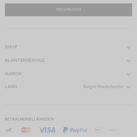
INSCHRIJVEN
SHOP
Dames
KLANTENSERVICE
Heren
Contact
GARCIA
Girls Teens
Veelgestelde vragen
Over ons
LAND
België (Nederlands)
Boys Teens
Actievoorwaarden
Garcia Stories
Girls Kids
Verzending
Our Responsible Journey
Boys Kids
Retourneren
Winkels
BETAALMOGELIJKHEDEN
Cookies
Careers
Mijn account