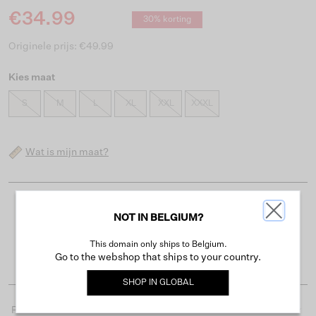
€34.99
30% korting
Originele prijs: €49.99
Kies maat
S
M
L
XL
XXL
XXXL
Wat is mijn maat?
Gratis verzending vanaf €50
NOT IN BELGIUM?
Levertijd 2-3 werkdagen
This domain only ships to Belgium.
Gemakkelijk retourneren binnen 30 dagen
Go to the webshop that ships to your country.
SHOP IN
GLOBAL
Productdetails